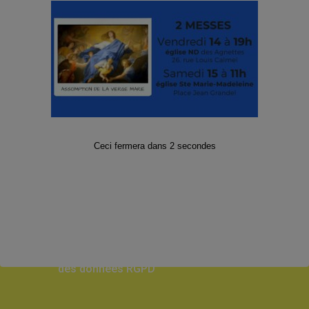
Facebook
Twitter
Instagram
Abonnez-vous à notre Lettre
d’informations
Ceci fermera dans
1
secondes
E-mail
*
*Formulaire soumis à la protection
des données RGPD