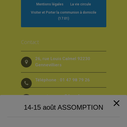
Mentions légales
La vie circule
Visiter et Porter la communion à domicile
(17.01)
Contact
26, rue Louis Calmel 92230
Gennevilliers
Téléphone : 01 47 98 79 26
secret.pargen@free.fr
14-15 août ASSOMPTION
Suivez-nous sur les Réseaux sociaux
!