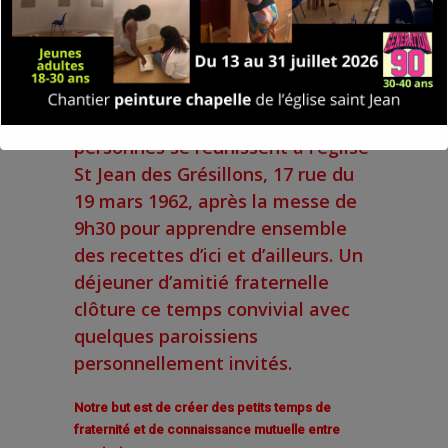
Atelier Cuisines du monde
Objectif :
Une douzaine de
personnes se réunissent à l’église
St Jean des Grésillons, 17 rue du
19 mars 1962, après la messe de
9h30 pour apprendre ensemble
des recettes d’ici et d’ailleurs. Un
déjeuner d’amitié fraternelle
clôture ce temps convivial avec
quelques paroissiens
personnellement invités.
Notre but est de créer des petits temps de
fraternité et de connaissance mutuelle entre