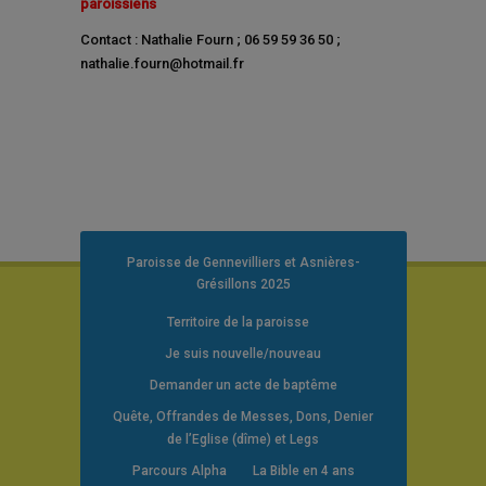
paroissiens
Contact : Nathalie Fourn ; 06 59 59 36 50 ;
nathalie.fourn@hotmail.fr
Paroisse de Gennevilliers et Asnières-
Grésillons 2025
Territoire de la paroisse
Je suis nouvelle/nouveau
Demander un acte de baptême
Quête, Offrandes de Messes, Dons, Denier
de l’Eglise (dîme) et Legs
Parcours Alpha
La Bible en 4 ans