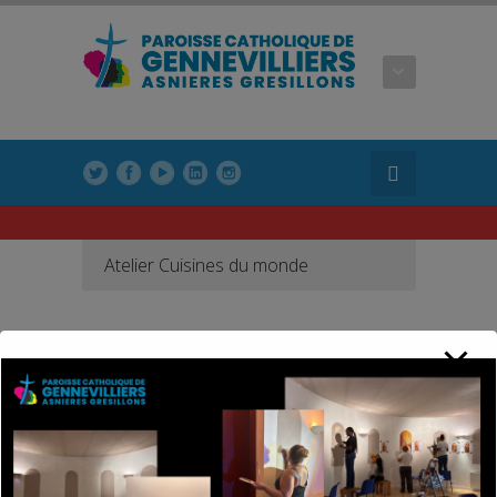
modal-check
modal-check
Atelier Cuisines du monde