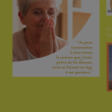
Ec
Ma