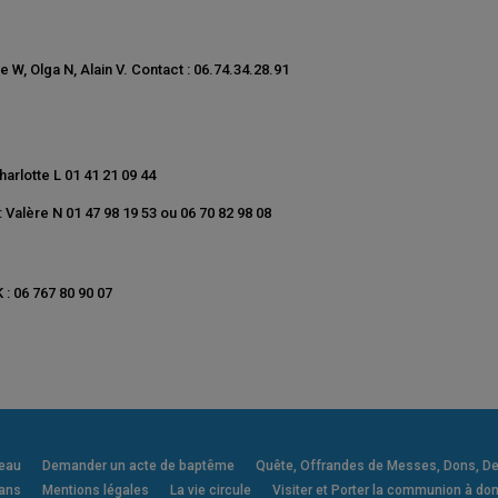
 W, Olga N, Alain V. Contact : 06.74.34.28.91
arlotte L 01 41 21 09 44
: Valère N 01 47 98 19 53 ou 06 70 82 98 08
 : 06 767 80 90 07
veau
Demander un acte de baptême
Quête, Offrandes de Messes, Dons, Deni
 ans
Mentions légales
La vie circule
Visiter et Porter la communion à dom