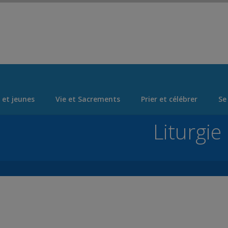
Set Logo Section Menu from Admin > Appearance > Menus
 et jeunes
Vie et Sacrements
Prier et célébrer
Se
Liturgie