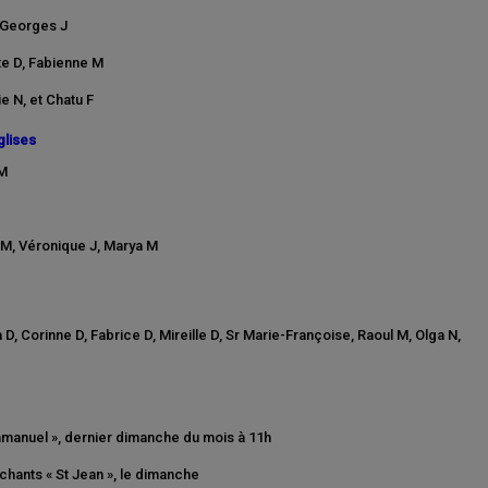
, Georges J
tte D, Fabienne M
e N, et Chatu F
glises
 M
 M, Véronique J, Marya M
, Corinne D, Fabrice D, Mireille D, Sr Marie-Françoise, Raoul M, Olga N,
mmanuel », dernier dimanche du mois à 11h
chants « St Jean », le dimanche