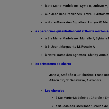
à Ste Marie-Madeleine : Sylvie R, Ludovic M
à St Jean des Grésillones : Elvire C, Antoine
à Notre-Dame des Agnettes : Lucyna W, Mari
les personnes qui entretiennent et fleurissent les é
à Ste Marie-Madeleine : Murielle P, Sylviane
à St Jean : Marguerite M, Rosalie A
à Notre-Dame des Agnettes : Shirley, Amale
les animateurs de chants
Jane A, Amédée B, Sr Thérèse, Francisca D
Allison d’O, Sr Geneviève, Alexandra
Les chorales
à Ste Marie-Madeleine : Chorale « E
à St Jean des Grésillons : Groupe de 