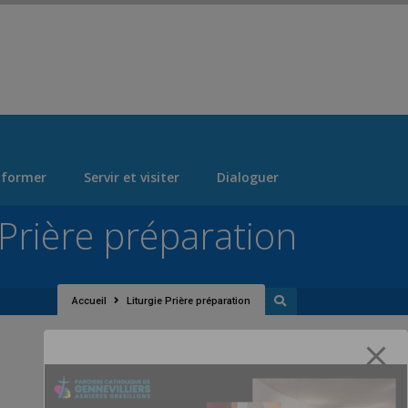
 > "Manage Locations" Tab > Logo Section Navigation
 former
Servir et visiter
Dialoguer
 Prière préparation
Accueil
Liturgie Prière préparation