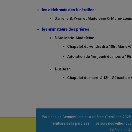
les célébrants des funérailles
:
Danielle B, Yvon et Madeleine O, Marie-Louise
les animateurs des prières
à Ste Marie-Madeleine
Chapelet du vendredi à 10h : Marie-Ch
Adoration du 1er jeudi du mois à 19h 
à St Jean
Chapelet du mardi à 13h : Sébastien K
Paroisse de Gennevilliers et Asnières-Grésillons 2025
Territoire de la paroisse
Je suis nouvelle/nou
La Bible en 4