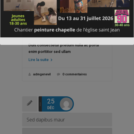
Duis consectetur pretium nulla ac porta
enim porttitor sed ullam
Lire la suite
admgenevil
0 commentaires
25
DÉC
Sed dapibus maur