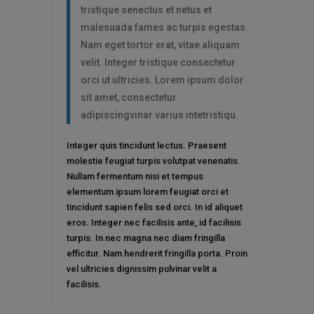
tristique senectus et netus et
malesuada fames ac turpis egestas.
Nam eget tortor erat, vitae aliquam
velit. Integer tristique consectetur
orci ut ultricies. Lorem ipsum dolor
sit amet, consectetur
adipiscingvinar varius intetristiqu.
Integer quis tincidunt lectus. Praesent
molestie feugiat turpis volutpat venenatis.
Nullam fermentum nisi et tempus
elementum ipsum lorem feugiat orci et
tincidunt sapien felis sed orci. In id aliquet
eros. Integer nec facilisis ante, id facilisis
turpis. In nec magna nec diam fringilla
efficitur. Nam hendrerit fringilla porta. Proin
vel ultricies dignissim pulvinar velit a
facilisis.