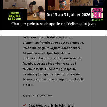
Beatae recusandae aliquid
temsub
Duis consectetur pretium nulla ac porta
enim porttitor sed. Nullam porta purus justo
lacinia aesd iaculis dolor varius. In
elementum fringilla dues eget scelerisque.
Praesent fringia rcus justo eget posuere.
Aliquam erat volutpat. Interdum et
malesuada fames ac ante ipsum primis in
faucibus. Ut vitae bibendum urna, sed
faucibus tellus. Praesent ligula ipsum
dapibus quis dapibus blandit, porta in mi.
Maecenas posuere justo eget tortor iaculis
ornare.
Asellus vulate inte
Cras tempus enim in dolor rttitor