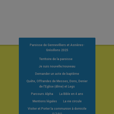
Paroisse de Gennevilliers et Asnières-
Grésillons 2025
Territoire de la paroisse
Je suis nouvelle/nouveau
Demander un acte de baptême
Quête, Offrandes de Messes, Dons, Denier
de l’Eglise (dîme) et Legs
Parcours Alpha
La Bible en 4 ans
Mentions légales
La vie circule
Visiter et Porter la communion à domicile