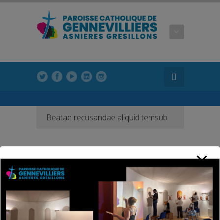
modal-check
Beatae recusandae aliquid temsub
Raised
5000
Goal
8000
Donors
21