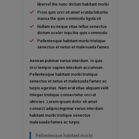
libervel the nunc dictum habitant morbi
Proin quis orci sit amet eratda lobortis
massa the quis commodo ligula sit
Nullam eu neque vitae tellus senectus
dictum sceler isqu the quis commodo
Pellentesque habitant morbi tristique
senectus et netus et malesuada fames
Aenean pulvinar varius interdum. In quis
orci tempor sapien interdum accumsan.
Pellentesque habitant morbi tristique
senectus et netus et malesuada fames ac
turpis egestas. Nam erat vitae aliquam velit.
Integer tristique consectetur orci ut
ultricies. Lorem ipsum dolor sit amet
consect adipiscingvinar varius interdum
habitant morbi tristique senectus
malesuada fames ac turpis.
Pellentesque habitant morbi