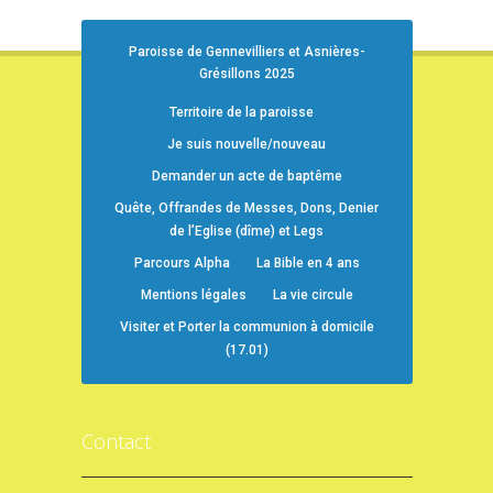
Paroisse de Gennevilliers et Asnières-
Grésillons 2025
Territoire de la paroisse
Je suis nouvelle/nouveau
Demander un acte de baptême
Quête, Offrandes de Messes, Dons, Denier
de l’Eglise (dîme) et Legs
Parcours Alpha
La Bible en 4 ans
Mentions légales
La vie circule
Visiter et Porter la communion à domicile
(17.01)
Contact