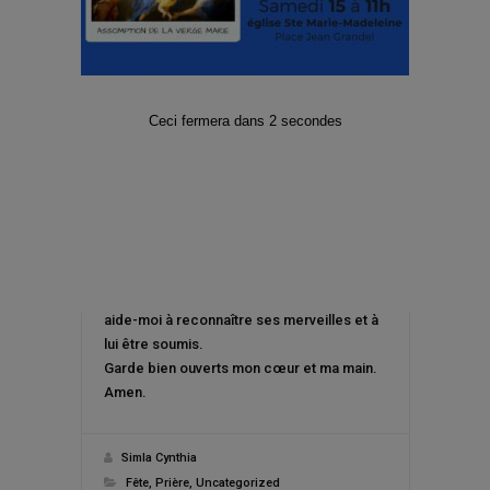
dis-moi où il est.
Dis-moi où il est, quand l’épreuve et la
souffrance sont le pain quotidien.
Dis-moi où il est, quand l’espérance relève
mon courage et m’invite à avancer avec
Ceci fermera dans
1
secondes
plus d’entrain.
Dis-moi où il est, quand on vient près de
moi, chercher réconfort, amitié et joie.
Joseph mon ami, toi qui a cheminé à
travers les rayons et les ombres,
apprends-moi à rencontrer le Seigneur
dans le quotidien de ma vie.
Toi, le témoin étonné de l’action de l’Esprit,
aide-moi à reconnaître ses merveilles et à
lui être soumis.
Garde bien ouverts mon cœur et ma main.
Amen.
Simla Cynthia
Fête
,
Prière
,
Uncategorized