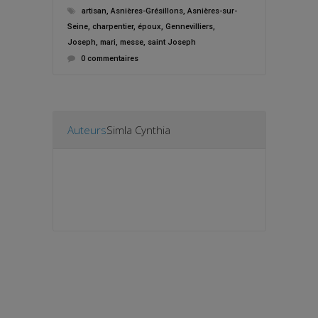
artisan
,
Asnières-Grésillons
,
Asnières-sur-
Seine
,
charpentier
,
époux
,
Gennevilliers
,
Joseph
,
mari
,
messe
,
saint Joseph
0 commentaires
Auteurs
Simla Cynthia