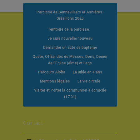
Paroisse de Gennevilliers et Asnières-
Grésillons 2025
Territoire de la paroisse
Je suis nouvelle/nouveau
Demander un acte de baptême
Quête, Offrandes de Messes, Dons, Denier
de l’Eglise (dîme) et Legs
Parcours Alpha
La Bible en 4 ans
Mentions légales
La vie circule
Visiter et Porter la communion à domicile
(17.01)
Contact