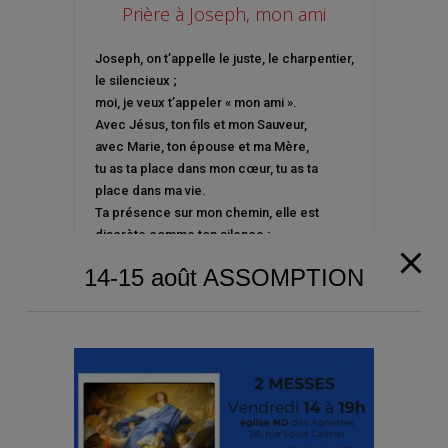
Prière à Joseph, mon ami
Joseph, on t’appelle le juste, le charpentier,
le silencieux ;
moi, je veux t’appeler « mon ami ».
Avec Jésus, ton fils et mon Sauveur,
avec Marie, ton épouse et ma Mère,
tu as ta place dans mon cœur, tu as ta
place dans ma vie.
Ta présence sur mon chemin, elle est
discrète comme ton silence ;
mais je te reconnais bien à ton regard
14-15 août ASSOMPTION
attentif,
à ton cœur disponible, à ta main
secourable.
Prends ma main et conduis-moi,
lorsque l’ombre et la nuit rendent mes pas
incertains.
Toi qui as cherché le Seigneur, toi qui l’as
trouvé,