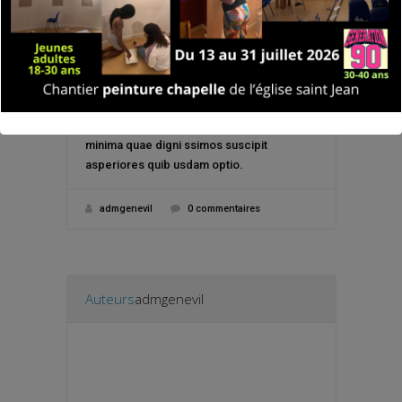
Placeat quos nisi inven tore eum nesciunt
lauda ntium tenetur nemo impedit repud
iandae tempore vel assu menda quam
eveniet rem incidunt est ariam delctus
minima quae digni ssimos suscipit
asperiores quib usdam optio.
admgenevil
0 commentaires
Auteurs
admgenevil