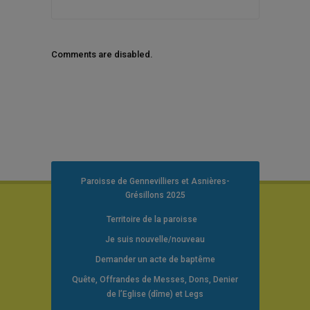
Comments are disabled.
Paroisse de Gennevilliers et Asnières-
Grésillons 2025
Territoire de la paroisse
Je suis nouvelle/nouveau
Demander un acte de baptême
Quête, Offrandes de Messes, Dons, Denier
de l’Eglise (dîme) et Legs