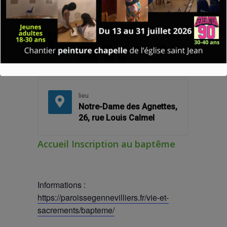
2020 - 18: 30
Fin
mercredi, décembre 30,
2020 - 20: 00
lieu
Notre-Dame des Agnettes,
26, rue Louis Calmel
Accueil Inscription au baptême
Informations :
https://paroissegennevilliers.fr/vie-et-
sacrements/bapteme/