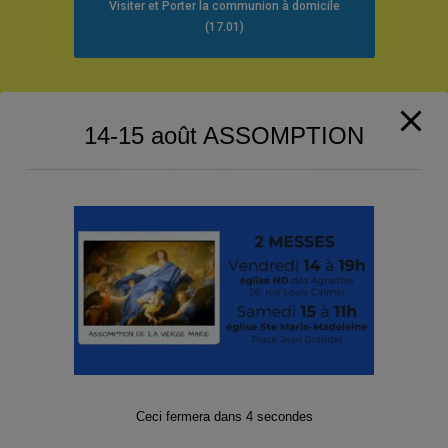
Visiter et Porter la communion à domicile
(17.01)
Contact
14-15 août ASSOMPTION
26, rue Louis Calmel 92230
Gennevilliers
Téléphone : 01 47 98 79 26
secret.pargen@free.fr
Suivez-nous sur les Réseaux sociaux
!
Ceci fermera dans
4
secondes