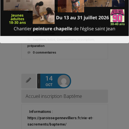
https://paroissegennevilliers.fr/vie-et-
sacrements/bapteme/
Lire la suite
Olivier Joncour
baptême
,
bébé
,
Gennevilliers
,
inscription
,
préparation
0 commentaires
14
OCT
Accueil inscription Baptême
Informations :
https://paroissegennevilliers.fr/vie-et-
sacrements/bapteme/