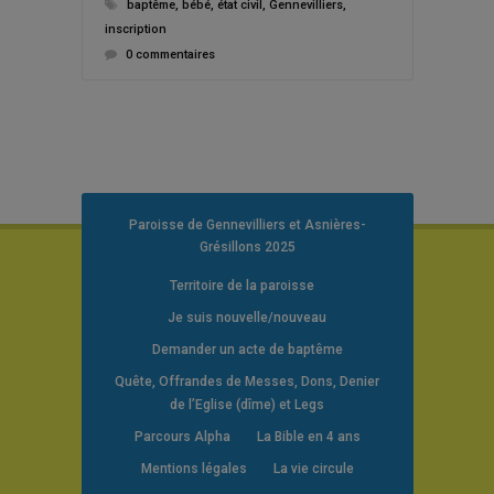
baptême
,
bébé
,
état civil
,
Gennevilliers
,
inscription
0 commentaires
Paroisse de Gennevilliers et Asnières-
Grésillons 2025
Territoire de la paroisse
Je suis nouvelle/nouveau
Demander un acte de baptême
Quête, Offrandes de Messes, Dons, Denier
de l’Eglise (dîme) et Legs
Parcours Alpha
La Bible en 4 ans
Mentions légales
La vie circule