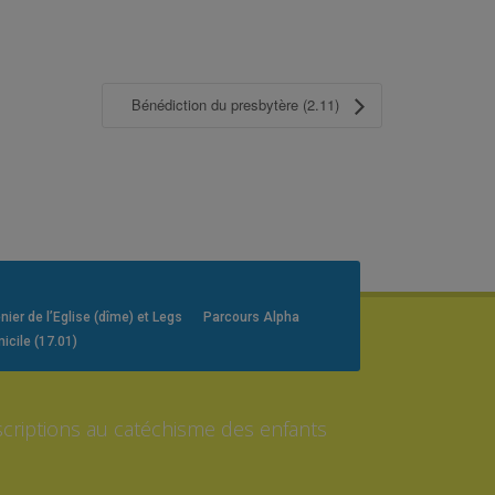
Bénédiction du presbytère (2.11)
er de l’Eglise (dîme) et Legs
Parcours Alpha
icile (17.01)
scriptions au catéchisme des enfants