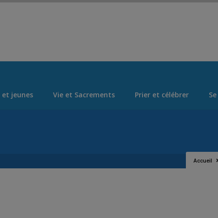
Set Logo Section Menu from Admin > Appearance > Menus
 et jeunes
Vie et Sacrements
Prier et célébrer
Se
Accueil