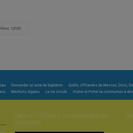
lliers 12h30
veau
Demander un acte de baptême
Quête, Offrandes de Messes, Dons, Deni
 ans
Mentions légales
La vie circule
Visiter et Porter la communion à dom
Faire un DON pour la construction du
In
presbytère
ers