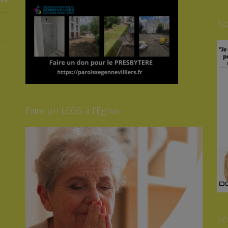
No
Faire un LEGS à l’Eglise
Ec