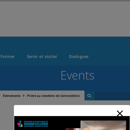
 > "Manage Locations" Tab > Logo Section Navigation
 former
Servir et visiter
Dialoguer
Events
Évènements
Prière au cimetière de Gennevilliers