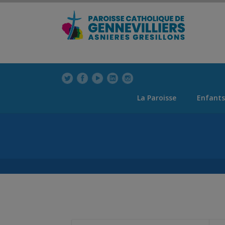
modal-check
modal-check
La Paroisse
Enfants