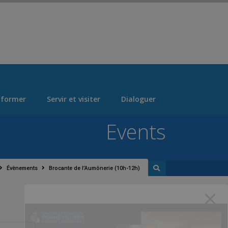
 > "Manage Locations" Tab > Logo Section Navigation
 former
Servir et visiter
Dialoguer
Events
Évènements
Brocante de l’Aumônerie (10h-12h)