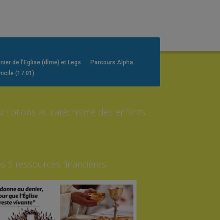
er de l’Eglise (dîme) et Legs
Parcours Alpha
icile (17.01)
scriptions au catéchisme des enfants
s 5 ressources financières