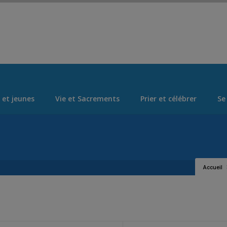
Set Logo Section Menu from Admin > Appearance > Menus
 et jeunes
Vie et Sacrements
Prier et célébrer
Se
Accueil