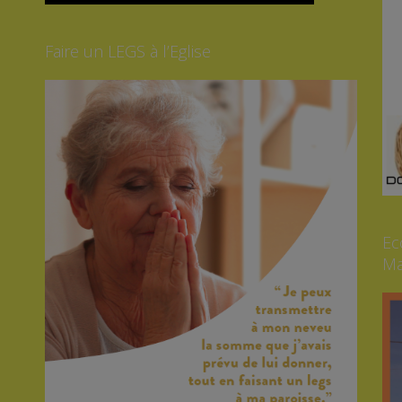
Faire un LEGS à l’Eglise
Ec
Ma