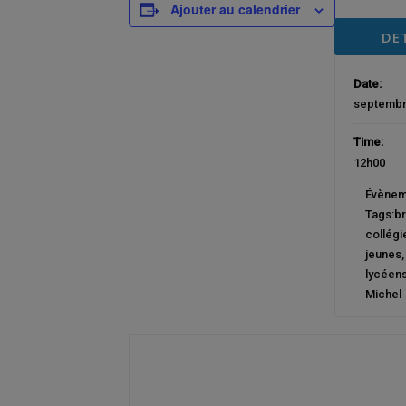
Ajouter au calendrier
DE
Date:
septemb
Time:
12h00
Évènem
Tags:
b
collégi
jeunes
lycéen
Michel