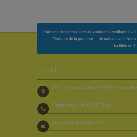
Paroisse de Gennevilliers et Asnières-Grésillons 2025
Territoire de la paroisse
Je suis nouvelle/nou
La Bible en 4
Contact
26, rue Louis Calmel 92230 Gennevilli
Téléphone : 01 47 98 79 26
secret.pargen@free.fr