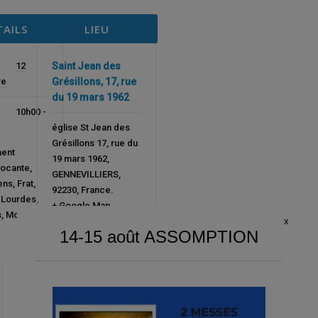
TAILS
LIEU
12
Saint Jean des
re
Grésillons, 17, rue
du 19 mars 1962
10h00 -
église St Jean des
Grésillons 17, rue du
ent
19 mars 1962
,
rocante
,
GENNEVILLIERS
,
ens
,
Frat
,
92230
,
France
.
,
Lourdes
,
+ Google Map
s
,
Mont St
x
14-15 août ASSOMPTION