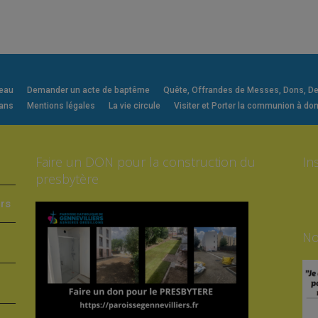
veau
Demander un acte de baptême
Quête, Offrandes de Messes, Dons, Deni
 ans
Mentions légales
La vie circule
Visiter et Porter la communion à dom
Faire un DON pour la construction du
In
presbytère
ers
No