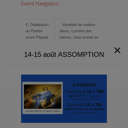
Event Navigation
Célébration
Vendredi de carême :
du Pardon
Jésus, Lumière des
avant Pâques
nations, nous envoie en
(18h-20h30)
mission (11.04)
14-15 août ASSOMPTION
Paroisse de Gennevilliers et Asnières-
Grésillons 2025
Territoire de la paroisse
Je suis nouvelle/nouveau
Demander un acte de baptême