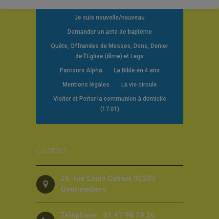
Territoire de la paroisse
Je suis nouvelle/nouveau
Demander un acte de baptême
Quête, Offrandes de Messes, Dons, Denier
de l’Eglise (dîme) et Legs
Parcours Alpha
La Bible en 4 ans
Mentions légales
La vie circule
Visiter et Porter la communion à domicile
(17.01)
Contact
26, rue Louis Calmel 92230
Gennevilliers
Téléphone : 01 47 98 79 26