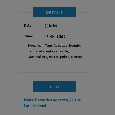
DETAILS
Date:
24 juillet
Time:
17h00 - 19h30
Évènement Tags:
Agnettes
,
bougie
,
centre ville
,
église ouverte
,
Gennevilliers
,
mairie
,
prière
,
silence
LIEU
Notre-Dame des Agnettes, 26, rue
Louis Calmel