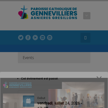
modal-check
modal-check
Events
Cet évènement est passé.
Debut
vendredi, juillet 24, 2026 -