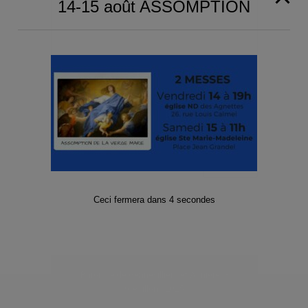
14-15 août ASSOMPTION
Event Navigation
ND des Agnettes ouverte +
Accueil paroissial (10h-11h30)
MESSE
à 19h
Ceci fermera dans
4
secondes
Paroisse de Gennevilliers et Asnières-
Grésillons 2025