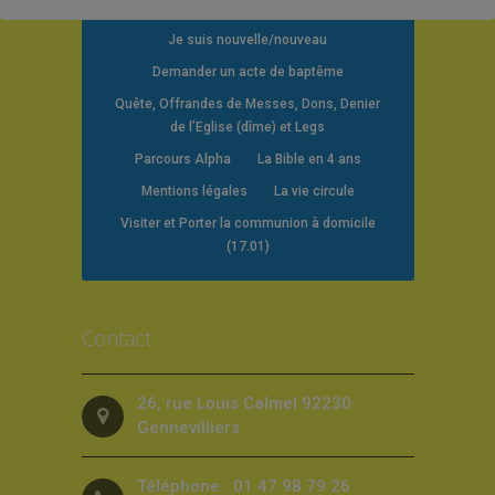
Territoire de la paroisse
Je suis nouvelle/nouveau
Demander un acte de baptême
Quête, Offrandes de Messes, Dons, Denier
de l’Eglise (dîme) et Legs
Parcours Alpha
La Bible en 4 ans
Mentions légales
La vie circule
Visiter et Porter la communion à domicile
(17.01)
Contact
26, rue Louis Calmel 92230
Gennevilliers
Téléphone : 01 47 98 79 26