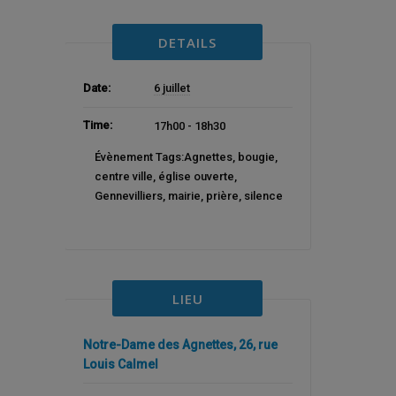
DETAILS
Date:
6 juillet
Time:
17h00 - 18h30
Évènement Tags:
Agnettes
,
bougie
,
centre ville
,
église ouverte
,
Gennevilliers
,
mairie
,
prière
,
silence
LIEU
Notre-Dame des Agnettes, 26, rue
Louis Calmel