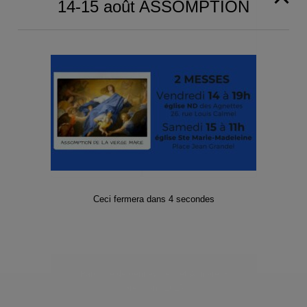
14-15 août ASSOMPTION
Event Navigation
ND des
Eglise Sainte Marie
Agnettes ouverte
Madeleine ouverte
10h-11h30
8h30-11h
Ceci fermera dans
4
secondes
Paroisse de Gennevilliers et Asnières-
Grésillons 2025