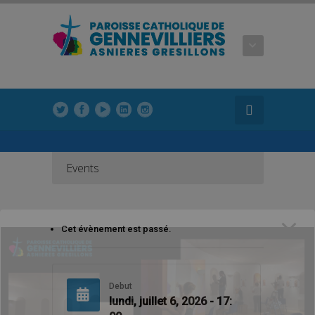
modal-check
modal-check
Events
Cet évènement est passé.
Debut
lundi, juillet 6, 2026 - 17: