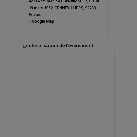
église St Jean des Grésillons 17, rue du
19 mars 1962
,
GENNEVILLIERS
,
92230
,
France
.
+ Google Map
géolocalisation de l’événement