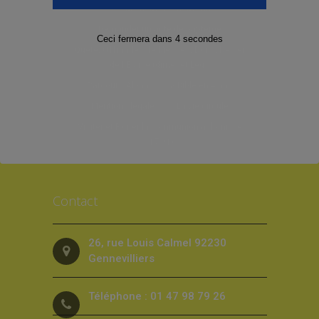
Je suis nouvelle/nouveau
Demander un acte de baptême
Ceci fermera dans
3
secondes
Quête, Offrandes de Messes, Dons, Denier
de l’Eglise (dîme) et Legs
Parcours Alpha
La Bible en 4 ans
Mentions légales
La vie circule
Visiter et Porter la communion à domicile
(17.01)
Contact
26, rue Louis Calmel 92230
Gennevilliers
Téléphone : 01 47 98 79 26