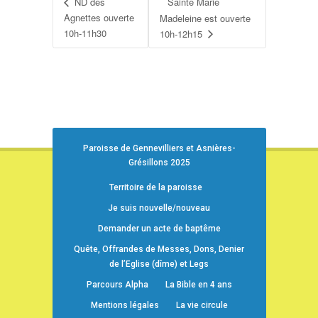
ND des
Sainte Marie
Agnettes ouverte
Madeleine est ouverte
10h-11h30
10h-12h15
Paroisse de Gennevilliers et Asnières-
Grésillons 2025
Territoire de la paroisse
Je suis nouvelle/nouveau
Demander un acte de baptême
Quête, Offrandes de Messes, Dons, Denier
de l’Eglise (dîme) et Legs
Parcours Alpha
La Bible en 4 ans
Mentions légales
La vie circule