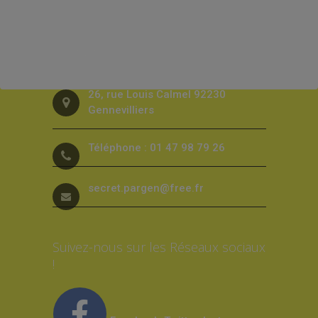
Contact
26, rue Louis Calmel 92230
Gennevilliers
Téléphone : 01 47 98 79 26
secret.pargen@free.fr
Suivez-nous sur les Réseaux sociaux
!