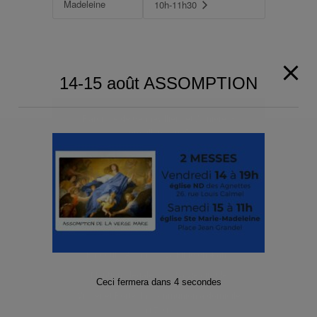
Madeleine
10h-11h30
14-15 août ASSOMPTION
Paroisse de Gennevilliers et Asnières-
Grésillons 2025
Territoire de la paroisse
Je suis nouvelle/nouveau
Demander un acte de baptême
Quête, Offrandes de Messes, Dons, Denier
de l’Eglise (dîme) et Legs
Parcours Alpha
La Bible en 4 ans
Mentions légales
La vie circule
Ceci fermera dans
3
secondes
Visiter et Porter la communion à domicile
(17.01)