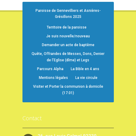
Paroisse de Gennevilliers et Asnières-
Grésillons 2025
Territoire de la paroisse
Je suis nouvelle/nouveau
Demander un acte de baptême
Quête, Offrandes de Messes, Dons, Denier
de l’Eglise (dîme) et Legs
Parcours Alpha
La Bible en 4 ans
Mentions légales
La vie circule
Visiter et Porter la communion à domicile
(17.01)
Contact
26, rue Louis Calmel 92230