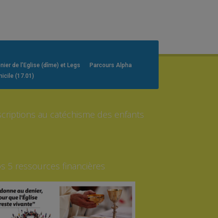
er de l’Eglise (dîme) et Legs
Parcours Alpha
icile (17.01)
scriptions au catéchisme des enfants
s 5 ressources financières