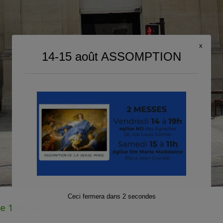
x
14-15 août ASSOMPTION
Ceci fermera dans
1
secondes
te 10h-12h