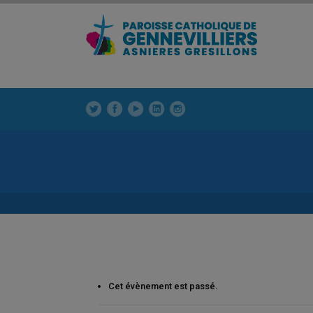
modal-check
modal-check
La Paroisse
Enfants
Cet évènement est passé.