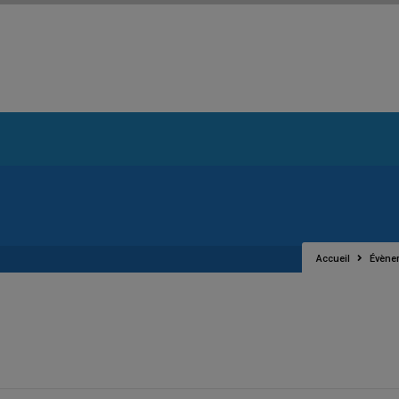
Set Logo Section Menu from Admin > Appearance > Menus
 et jeunes
Vie et Sacrements
Prier et célébrer
Se
Accueil
Évène