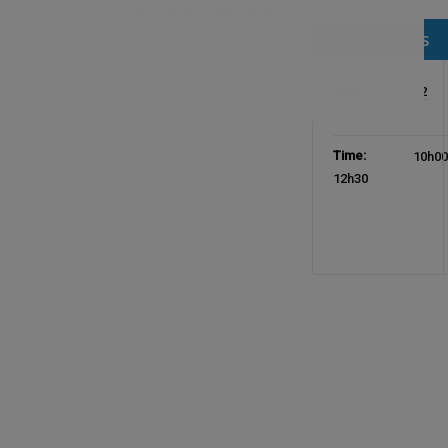
Ajouter au calendrier
DETAILS
Date:
12
juillet
Time:
10h00
12h30