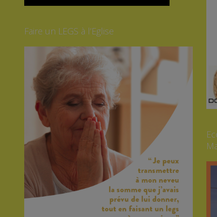
Faire un LEGS à l’Eglise
Ec
Ma