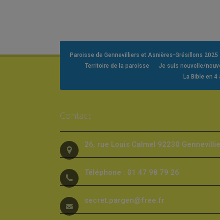
Paroisse de Gennevilliers et Asnières-Grésillons 2025
Territoire de la paroisse
Je suis nouvelle/nou
La Bible en 4
Contact
26, rue Louis Calmel 92230 Gennevilli
Téléphone : 01 47 98 79 26
secret.pargen@free.fr