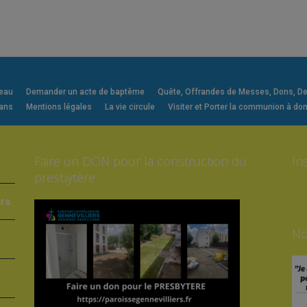
veau
Demander un acte de baptême
Quête, Offrandes de Messes, Dons, Deni
 ans
Mentions légales
La vie circule
Visiter et Porter la communion à dom
Faire un DON pour la construction du
In
presbytère
ers
No