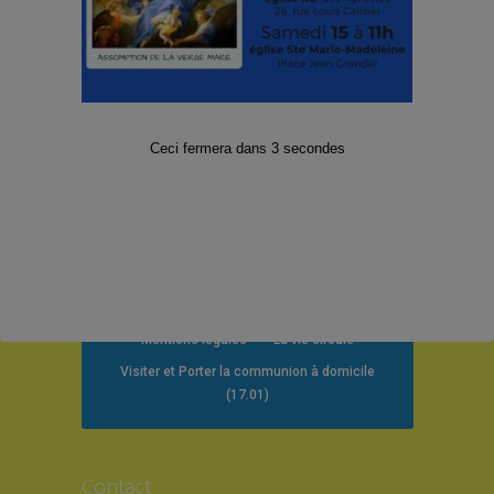
Paroisse de Gennevilliers et Asnières-
Grésillons 2025
Ceci fermera dans
2
secondes
Territoire de la paroisse
Je suis nouvelle/nouveau
Demander un acte de baptême
Quête, Offrandes de Messes, Dons, Denier
de l’Eglise (dîme) et Legs
Parcours Alpha
La Bible en 4 ans
Mentions légales
La vie circule
Visiter et Porter la communion à domicile
(17.01)
Contact