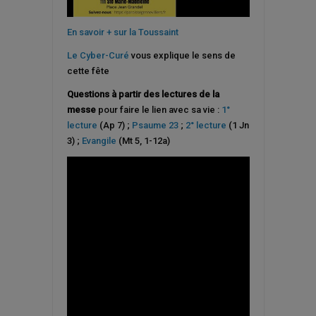
En savoir + sur la Toussaint
Le Cyber-Curé
vous explique le sens de
cette fête
Questions à partir des lectures de la
messe
pour faire le lien avec sa vie :
1°
lecture
(Ap 7) ;
Psaume 23
;
2° lecture
(1 Jn
3) ;
Evangile
(Mt 5, 1-12a)