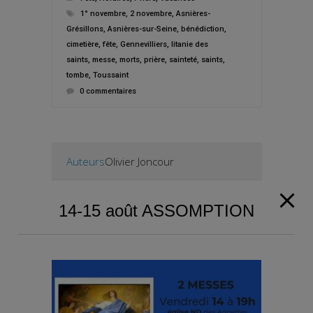
1° novembre
,
2 novembre
,
Asnières-
Grésillons
,
Asnières-sur-Seine
,
bénédiction
,
cimetière
,
fête
,
Gennevilliers
,
litanie des
saints
,
messe
,
morts
,
prière
,
sainteté
,
saints
,
tombe
,
Toussaint
0 commentaires
Auteurs
Olivier Joncour
14-15 août ASSOMPTION