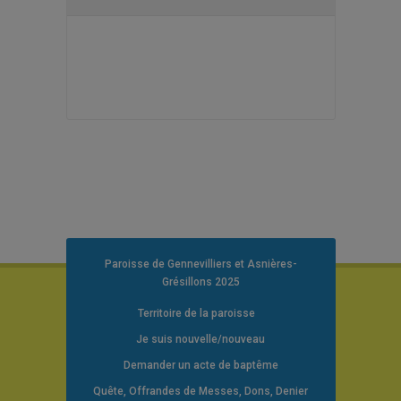
Paroisse de Gennevilliers et Asnières-
Grésillons 2025
Territoire de la paroisse
Je suis nouvelle/nouveau
Demander un acte de baptême
Quête, Offrandes de Messes, Dons, Denier