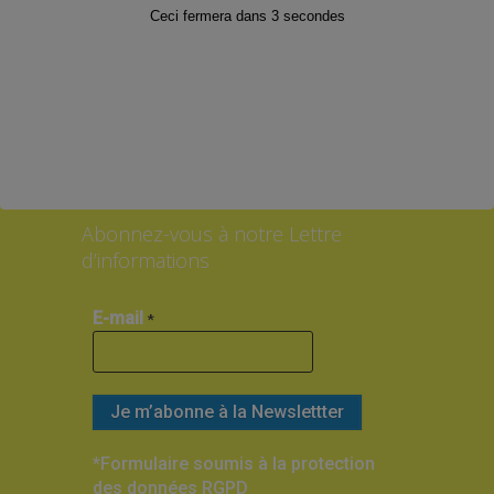
Ceci fermera dans
3
secondes
Suivez-nous sur les Réseaux sociaux
!
Facebook
Twitter
Instagram
Abonnez-vous à notre Lettre
d’informations
E-mail
*
*Formulaire soumis à la protection
des données RGPD