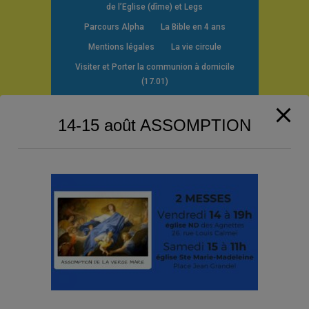
de l’Eglise (dîme) et Legs
Parcours Alpha
La Bible en 4 ans
Mentions légales
La vie circule
Visiter et Porter la communion à domicile
(17.01)
14-15 août ASSOMPTION
Contact
26, rue Louis Calmel 92230
Gennevilliers
Téléphone : 01 47 98 79 26
secret.pargen@free.fr