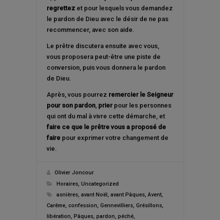
regrettez
et pour lesquels vous demandez
le pardon de Dieu avec le désir de ne pas
recommencer, avec son aide.
Le prêtre discutera ensuite avec vous,
vous proposera peut-être une piste de
conversion, puis vous donnera le pardon
de Dieu.
Après, vous pourrez
remercier le Seigneur
pour son pardon
,
prier
pour les personnes
qui ont du mal à vivre cette démarche, et
faire ce que le prêtre vous a proposé de
faire
pour exprimer votre changement de
vie.
Olivier Joncour
Horaires
,
Uncategorized
asnières
,
avant Noël
,
avant Pâques
,
Avent
,
Carême
,
confession
,
Gennevilliers
,
Grésillons
,
libération
,
Pâques
,
pardon
,
péché
,