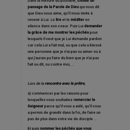
Dans la mesure du possible,
choisir un
passage de la Parole de Dieu
qui nous dit
que Dieu nous aime, qu’Il nous invite à
revenir à Lui. Le
lire
et le
méditer
en
silence dans son coeur. Puis Lui
demander
la grâce de me montrer les péchés
pour
lesquels Il veut que je Lui demande pardon
car cela Lui a fait mal, ou que cela a blessé
une personne que je n’ai pas su aimer ou à
qui j’aurais pu faire du bien que je n’ai pas
fait ou dit, ou contre moi, …
Lors de la
rencontre avec le prêtre
,
a) commencer par les raisons pour
lesquelles vous souhaitez
remercier le
Seigneur
parce qu’Il vous a aidé, qu’Il vous
a permis de grandir dans la foi, de faire un
pas de plus dans votre vie de disciple …
b) puis
nommer les péchés que vous