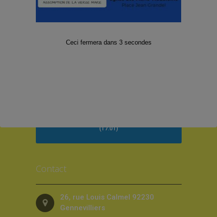
Grésillons 2025
Territoire de la paroisse
Je suis nouvelle/nouveau
Ceci fermera dans
2
secondes
Demander un acte de baptême
Quête, Offrandes de Messes, Dons, Denier
de l’Eglise (dîme) et Legs
Parcours Alpha
La Bible en 4 ans
Mentions légales
La vie circule
Visiter et Porter la communion à domicile
(17.01)
Contact
26, rue Louis Calmel 92230
Gennevilliers