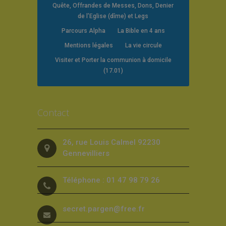
Quête, Offrandes de Messes, Dons, Denier
de l’Eglise (dîme) et Legs
Parcours Alpha
La Bible en 4 ans
Mentions légales
La vie circule
Visiter et Porter la communion à domicile
(17.01)
Contact
26, rue Louis Calmel 92230
Gennevilliers
Téléphone : 01 47 98 79 26
secret.pargen@free.fr