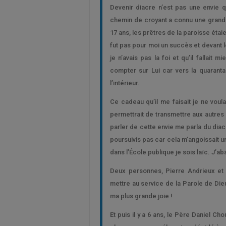
Devenir diacre n’est pas une envie q
chemin de croyant a connu une grand
17 ans, les prêtres de la paroisse éta
fut pas pour moi un succès et devant l
je n’avais pas la foi et qu’il fallait
compter sur Lui car vers la quaranta
l’intérieur.
Ce cadeau qu’il me faisait je ne vou
permettrait de transmettre aux autre
parler de cette envie me parla du diac
poursuivis pas car cela m’angoissait un
dans l’École publique je sois laïc. J’a
Deux personnes, Pierre Andrieux et 
mettre au service de la Parole de Die
ma plus grande joie !
Et puis il y a 6 ans, le Père Daniel Ch