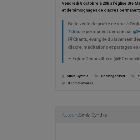
Vendredi 8 octobre à 20h à l’église Ste M
et de témoignages de diacres permanent
Belle veille de prière ce soir à l’
#diacre
permanent demain par
@M
Chants, évangile du lavement d
diacre, méditations et partages en
— EgliseGennevilliers (@EGennevil
Simla Cynthia
Uncategorized
d
0 commentaires
Auteurs
Simla Cynthia