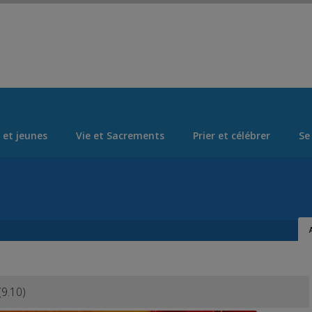
x
Set Logo Section Menu from Admin > Appearance > Menus
14-15 août ASSOMPTION
 et jeunes
Vie et Sacrements
Prier et célébrer
Se
Ceci fermera dans
0
secondes
(9.10)