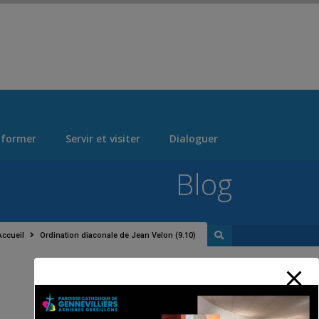
 > "Manage Locations" Tab > Logo Section Navigation
 former
Servir et visiter
Dialoguer
Blog
Accueil
Ordination diaconale de Jean Velon (9.10)