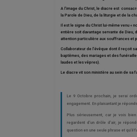
A l’image du Christ, le diacre est consacré
la Parole de Dieu, de la liturgie et de la cha
Il est le signe du Christ lui-même venu « no
entière soit davantage servante de Dieu,
attention particulière aux souffrances et p
Collaborateur de l’évêque dont il reçoit 
baptêmes, des mariages et des funérailles.
laudes et les vêpres).
Le diacre vit son ministère au sein de sa 
Le 9 Octobre prochain, je serai o
engagement. En plaisantant je réponds
Plus sérieusement, car je vois bi
regardent d’un drôle d’air, je répo
question en une seule phrase et qu’il f