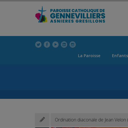
modal-check
modal-check
La Paroisse
Enfants
Ordination diaconale de Jean Velon 