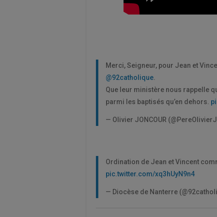
Merci, Seigneur, pour Jean et Vinc
@92catholique
.
Que leur ministère nous rappelle qu
parmi les baptisés qu’en dehors.
p
— Olivier JONCOUR (@PereOlivier
Ordination de Jean et Vincent co
pic.twitter.com/xq3hUyN9n4
— Diocèse de Nanterre (@92cathol