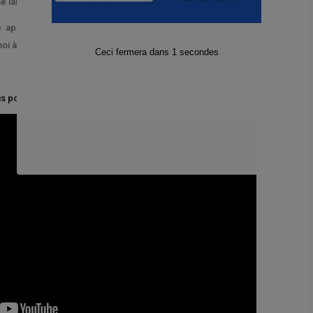
 laisser guider par le Seigneur.
né après 5 ans de formation qui m’ont permis de rencontrer d’autres
Jean Velon
i à savoir me mettre au service du Christ serviteur.
ous pourrez
regarder la messe
: