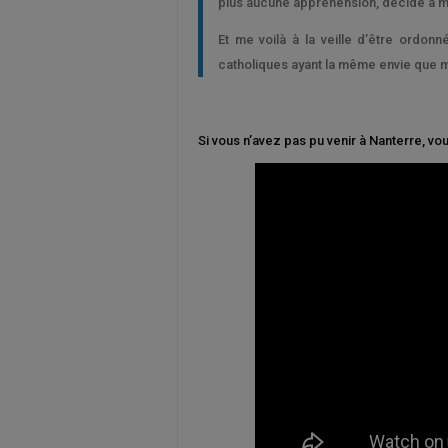
plus aucune appréhension, décidé à me
Et me voilà à la veille d’être ordon
catholiques ayant la même envie que mo
Si vous n’avez pas pu venir à Nanterre, v