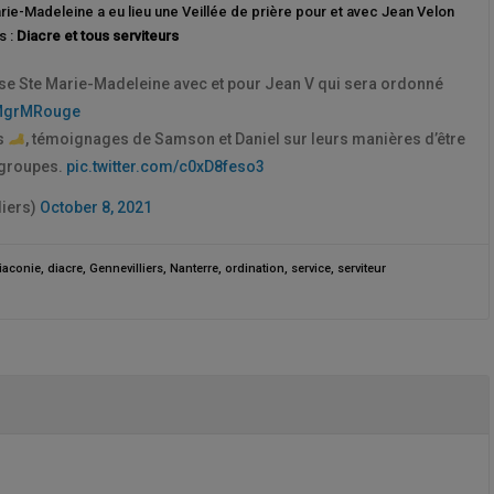
arie-Madeleine a eu lieu une Veillée de prière pour et avec Jean Velon
s :
Diacre et tous serviteurs
église Ste Marie-Madeleine avec et pour Jean V qui sera ordonné
grMRouge
es
, témoignages de Samson et Daniel sur leurs manières d’être
 groupes.
pic.twitter.com/c0xD8feso3
liers)
October 8, 2021
iaconie
,
diacre
,
Gennevilliers
,
Nanterre
,
ordination
,
service
,
serviteur