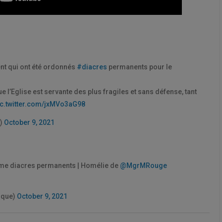
ent qui ont été ordonnés
#diacres
permanents pour le
e l’Eglise est servante des plus fragiles et sans défense, tant
ic.twitter.com/jxMVo3aG98
J)
October 9, 2021
mme diacres permanents | Homélie de
@MgrMRouge
ique)
October 9, 2021