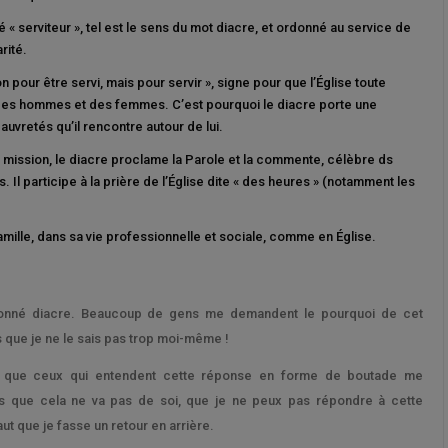
 « serviteur », tel est le sens du mot diacre, et ordonné au service de
rité.
n pour être servi, mais pour servir », signe pour que l’Église toute
 des hommes et des femmes. C’est pourquoi le diacre porte une
auvretés qu’il rencontre autour de lui.
sa mission, le diacre proclame la Parole et la commente, célèbre ds
 Il participe à la prière de l’Église dite « des heures » (notamment les
famille, dans sa vie professionnelle et sociale, comme en Église.
rdonné diacre. Beaucoup de gens me demandent le pourquoi de cet
 que je ne le sais pas trop moi-même !
en que ceux qui entendent cette réponse en forme de boutade me
nds que cela ne va pas de soi, que je ne peux pas répondre à cette
aut que je fasse un retour en arrière.