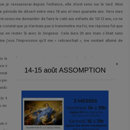
ue je ressasserai depuis l’enfance, elle m’est venu sur le tard. Mon
e période de désert entre mes 18 ans et mes quarante ans. Vers mes
ient venus me demander de faire le caté aux enfants de 10/12 ans, ce ne
e constat que je n’arrivais pas à transmettre ma foi, ma réponse fut que
 mieux en rester là avec le Seigneur. Cela dura 20 ans mais c’était sans
ine j’eus l’impression qu’il me « rebranchait », me sentant allumé de
lais le garder pour moi et je me mis à la recherche du service qui me
s ce don de Dieu. A l’époque notre curé Michel Lepape m’ayant entendu
onat. Je fis une année préparatoire à la formation de Diacre, mais je ne
 peu et en plus, je me rappelai que mon métier d’instituteur nécessitait
bandonnais donc cette voie.
Sr Marie Suzanne, m’expliquèrent qu’en tant que laïc je pouvais me
u au travers du Catéchuménat. Ce que je fis et que je fais encore pour
ouin me reparla du Diaconat et là cela me parut une évidence, je n’avais