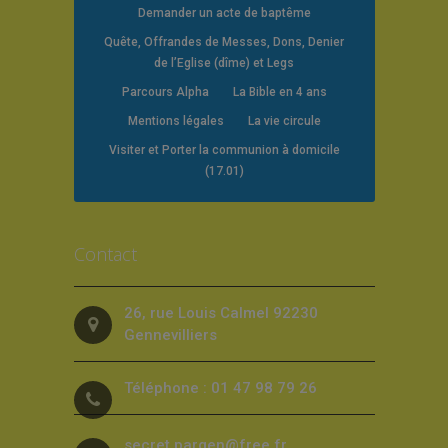
Demander un acte de baptême
Quête, Offrandes de Messes, Dons, Denier
de l’Eglise (dîme) et Legs
Parcours Alpha
La Bible en 4 ans
Mentions légales
La vie circule
Visiter et Porter la communion à domicile
(17.01)
Contact
26, rue Louis Calmel 92230
Gennevilliers
Téléphone : 01 47 98 79 26
secret.pargen@free.fr