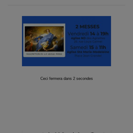
Messe présidée par Mgr
Rougé
Retour en métro*
* Prévoir le bon nombre de tickets
ORGANISATION
Ceci fermera dans
2
secondes
Mi-Février, nous ignorons encore
l’horaire où notre paroisse entrera à
Notre Dame. Lorsque nous saurons,
nous informerons les personnes
inscrites des horaires.
Nous serons
répartis en petits
groupes
pour
mieux nous connaître