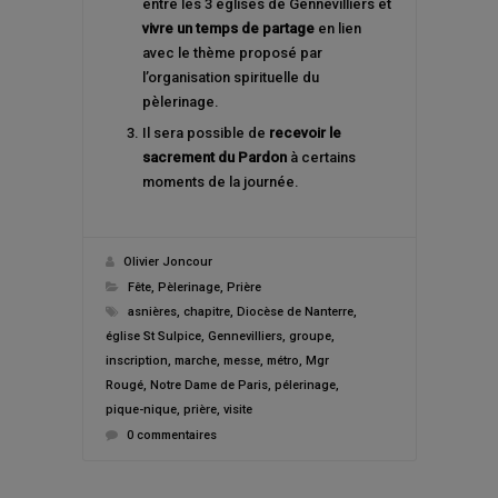
entre les 3 églises de Gennevilliers et
vivre un temps de partage
en lien
avec le thème proposé par
l’organisation spirituelle du
pèlerinage.
Il sera possible de
recevoir le
sacrement du Pardon
à certains
moments de la journée.
Olivier Joncour
Fête
,
Pèlerinage
,
Prière
asnières
,
chapitre
,
Diocèse de Nanterre
,
église St Sulpice
,
Gennevilliers
,
groupe
,
inscription
,
marche
,
messe
,
métro
,
Mgr
Rougé
,
Notre Dame de Paris
,
pélerinage
,
pique-nique
,
prière
,
visite
0 commentaires