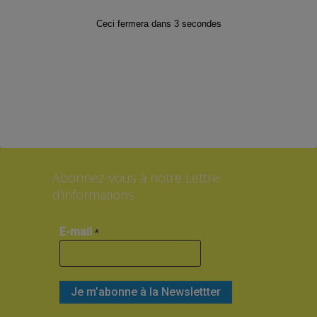
Ceci fermera dans
2
secondes
Suivez-nous sur les Réseaux sociaux
!
Facebook
Twitter
Instagram
Abonnez-vous à notre Lettre
d’informations
E-mail
*