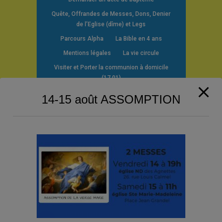
Quête, Offrandes de Messes, Dons, Denier
de l’Eglise (dîme) et Legs
Parcours Alpha
La Bible en 4 ans
Mentions légales
La vie circule
Visiter et Porter la communion à domicile
(17.01)
14-15 août ASSOMPTION
Contact
26, rue Louis Calmel 92230
Gennevilliers
Téléphone : 01 47 98 79 26
secret.pargen@free.fr