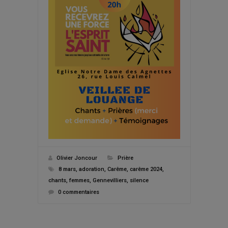
Olivier Joncour
Prière
8 mars
,
adoration
,
Carême
,
carême 2024
,
chants
,
femmes
,
Gennevilliers
,
silence
0 commentaires