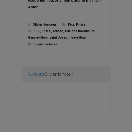
Garde bien ouverts mon cœur et ma main.
Amen.
Olivier Joncour
Fête
,
Prière
1.05
,
1° mai
,
artisan
,
fête des travailleurs
,
Gennevilliers
,
saint Joseph
,
travailleur
0 commentaires
Auteurs
Olivier Joncour