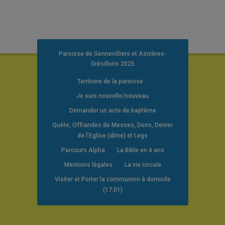
Paroisse de Gennevilliers et Asnières-
Grésillons 2025
Territoire de la paroisse
Je suis nouvelle/nouveau
Demander un acte de baptême
Quête, Offrandes de Messes, Dons, Denier
de l’Eglise (dîme) et Legs
Parcours Alpha
La Bible en 4 ans
Mentions légales
La vie circule
Visiter et Porter la communion à domicile
(17.01)