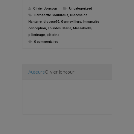
Olivier Joncour
Uncategorized
Bernadette Soubirous
,
Diocèse de
Nanterre
,
diocese92
,
Gennevilliers
,
Immaculée
conception
,
Lourdes
,
Marie
,
Massabielle
,
pélerinage
,
pèlerins
0 commentaires
Auteurs
Olivier Joncour