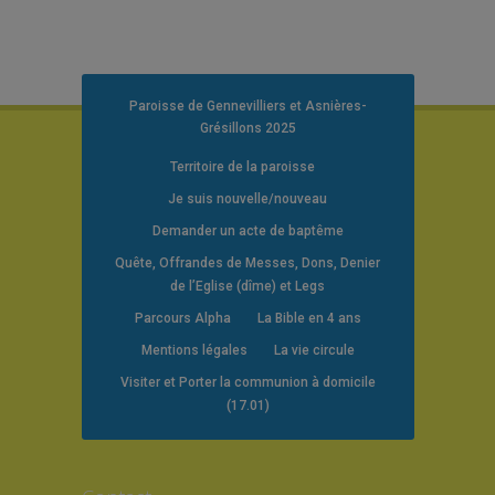
Paroisse de Gennevilliers et Asnières-
Grésillons 2025
Territoire de la paroisse
Je suis nouvelle/nouveau
Demander un acte de baptême
Quête, Offrandes de Messes, Dons, Denier
de l’Eglise (dîme) et Legs
Parcours Alpha
La Bible en 4 ans
Mentions légales
La vie circule
Visiter et Porter la communion à domicile
(17.01)