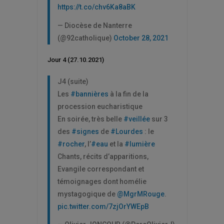
https://t.co/chv6Ka8aBK
— Diocèse de Nanterre
(@92catholique)
October 28, 2021
Jour 4 (27.10.2021)
J4 (suite)
Les
#bannières
à la fin de la
procession eucharistique
En soirée, très belle
#veillée
sur 3
des
#signes
de
#Lourdes
: le
#rocher
, l’
#eau
et la
#lumière
Chants, récits d’apparitions,
Evangile correspondant et
témoignages dont homélie
mystagogique de
@MgrMRouge
.
pic.twitter.com/7zjOrYWEpB