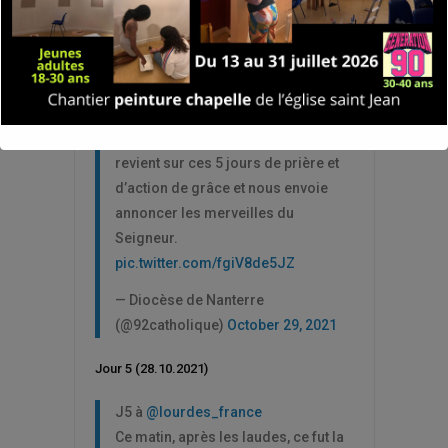
Les
vidéos et photos sur le site du diocèse
de Nanterre
Le pèlerinage diocésain à Lourdes
s’est conclu hier.
@MgrMRouge
revient sur ces 5 jours de prière et
d’action de grâce et nous envoie
annoncer les merveilles du
Seigneur.
pic.twitter.com/fgiV8de5JZ
— Diocèse de Nanterre
(@92catholique)
October 29, 2021
Jour 5 (28.10.2021)
J5 à
@lourdes_france
Ce matin, après les laudes, ce fut la