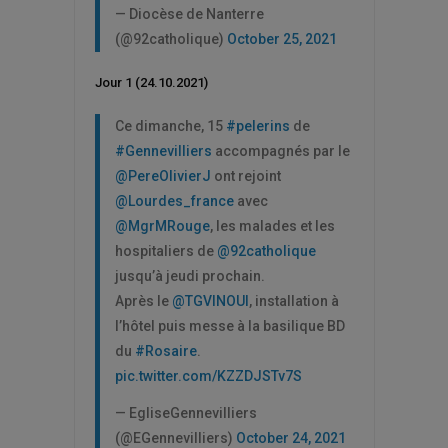
— Diocèse de Nanterre
(@92catholique)
October 25, 2021
Jour 1 (24.10.2021)
Ce dimanche, 15
#pelerins
de
#Gennevilliers
accompagnés par le
@PereOlivierJ
ont rejoint
@Lourdes_france
avec
@MgrMRouge
, les malades et les
hospitaliers de
@92catholique
jusqu’à jeudi prochain.
Après le
@TGVINOUI
, installation à
l’hôtel puis messe à la basilique BD
du
#Rosaire
.
pic.twitter.com/KZZDJSTv7S
— EgliseGennevilliers
(@EGennevilliers)
October 24, 2021