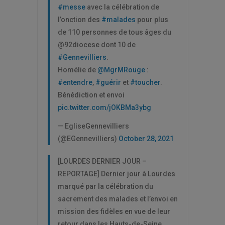
#messe
avec la célébration de
l’onction des
#malades
pour plus
de 110 personnes de tous âges du
@92diocese dont 10 de
#Gennevilliers
.
Homélie de
@MgrMRouge
:
#entendre
,
#guérir
et
#toucher
.
Bénédiction et envoi
pic.twitter.com/jOKBMa3ybg
— EgliseGennevilliers
(@EGennevilliers)
October 28, 2021
[LOURDES DERNIER JOUR –
REPORTAGE] Dernier jour à Lourdes
marqué par la célébration du
sacrement des malades et l’envoi en
mission des fidèles en vue de leur
retour dans les Hauts-de-Seine.