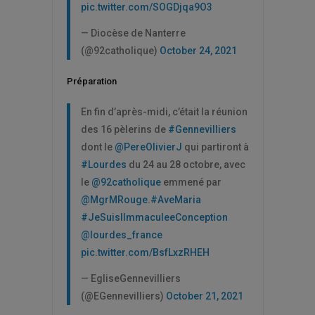
pic.twitter.com/SOGDjqa9O3
— Diocèse de Nanterre
(@92catholique)
October 24, 2021
Préparation
En fin d’après-midi, c’était la réunion
des 16 pèlerins de
#Gennevilliers
dont le
@PereOlivierJ
qui partiront à
#Lourdes
du 24 au 28 octobre, avec
le
@92catholique
emmené par
@MgrMRouge
.
#AveMaria
#JeSuislImmaculeeConception
@lourdes_france
pic.twitter.com/BsfLxzRHEH
— EgliseGennevilliers
(@EGennevilliers)
October 21, 2021