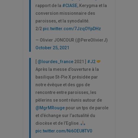
rapport de la
#CIASE
, Kerygma et la
conversion missionnaire des
paroisses, et la synodalité.
2/2
pic.twitter.com/7JzqOYpDHz
— Olivier JONCOUR (@PereOlivierJ)
October 25, 2021
[
@lourdes_france
2021 ]
#J2
Après la messe d’ouverture à la
basilique St-Pie X présidée par
notre évêque et des gps de
rencontre entre paroisses, les
pèlerins se sont réunis autour de
@MgrMRouge
pour un tps de parole
et d’échange sur l’actualité du
diocèse et de l’Eglise.
pic.twitter.com/Ni6OEU8TV0