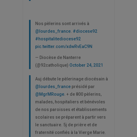
Nos pèlerins sont arrivés à
@lourdes_france
.
#diocese92
#hospitalitediocese92
pic.twitter.com/xdwRvEaC9N
— Diocèse de Nanterre
(@92catholique)
October 24, 2021
Auj débute le pèlerinage diocésain à
@lourdes_france
présidé par
@MgrMRouge
. + de 800 pèlerins,
malades, hospitaliers et bénévoles
de nos paroisses et établissements
scolaires se préparent à partir vers
le sanctuaire. 5j de prière et de
fraternité confiés à la Vierge Marie.