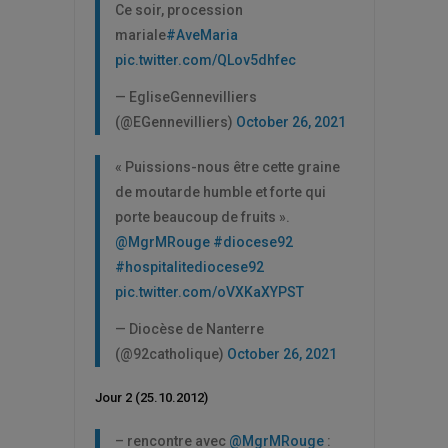
Ce soir, procession
mariale
#AveMaria
pic.twitter.com/QLov5dhfec
— EgliseGennevilliers
(@EGennevilliers)
October 26, 2021
« Puissions-nous être cette graine
de moutarde humble et forte qui
porte beaucoup de fruits ».
@MgrMRouge
#diocese92
#hospitalitediocese92
pic.twitter.com/oVXKaXYPST
— Diocèse de Nanterre
(@92catholique)
October 26, 2021
Jour 2 (25.10.2012)
– rencontre avec
@MgrMRouge
: