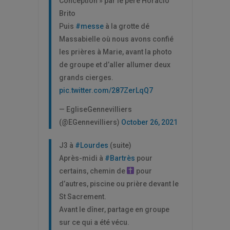
Conception » par le père Horacio
Brito
Puis
#messe
à la grotte dé
Massabielle où nous avons confié
les prières à Marie, avant la photo
de groupe et d’aller allumer deux
grands cierges.
pic.twitter.com/287ZerLqQ7
— EgliseGennevilliers
(@EGennevilliers)
October 26, 2021
J3 à
#Lourdes
(suite)
Après-midi à
#Bartrès
pour
certains, chemin de
pour
d’autres, piscine ou prière devant le
St Sacrement.
Avant le dîner, partage en groupe
sur ce qui a été vécu.