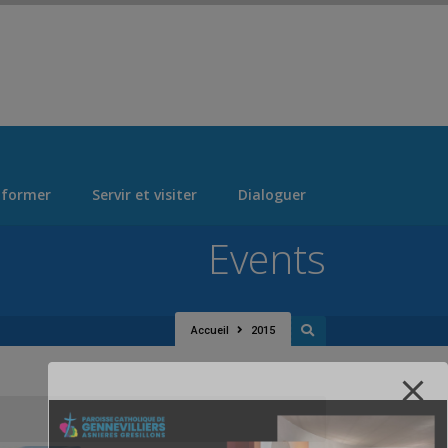
 > "Manage Locations" Tab > Logo Section Navigation
 former
Servir et visiter
Dialoguer
Events
Accueil
2015