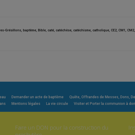
res-Grésillons
,
baptême
,
Bible
,
caté
,
catéchèse
,
catéchisme
,
catholique
,
CE2
,
CM1
,
CM2
veau
Demander un acte de baptême
Quête, Offrandes de Messes, Dons, Deni
 ans
Mentions légales
La vie circule
Visiter et Porter la communion à dom
Faire un DON pour la construction du
In
presbytère