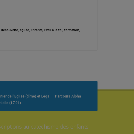
,
découverte
,
eglise
,
Enfants
,
Eveil à la foi
,
formation
,
er de l’Eglise (dîme) et Legs
Parcours Alpha
icile (17.01)
scriptions au catéchisme des enfants