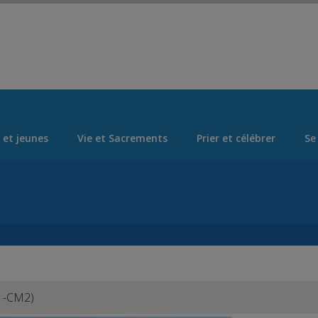
Set Logo Section Menu from Admin > Appearance > Menus
 et jeunes
Vie et Sacrements
Prier et célébrer
Se
M1-CM2)