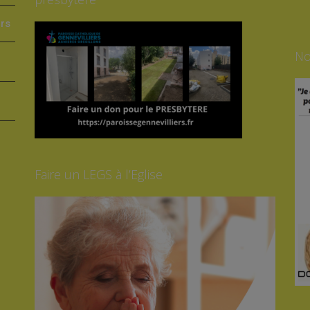
ers
No
Faire un LEGS à l’Eglise