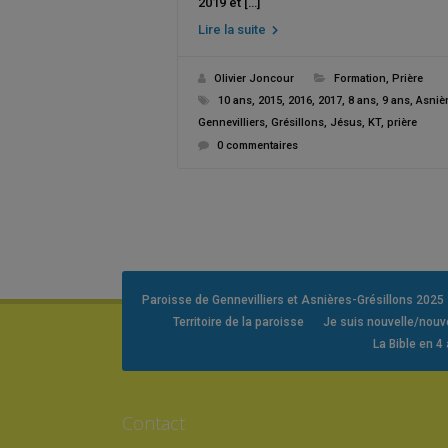
2019 et […]
Lire la suite
Olivier Joncour
Formation
,
Prière
10 ans
,
2015
,
2016
,
2017
,
8 ans
,
9 ans
,
Asniè
Gennevilliers
,
Grésillons
,
Jésus
,
KT
,
prière
0 commentaires
Paroisse de Gennevilliers et Asnières-Grésillons 2025
Territoire de la paroisse
Je suis nouvelle/nou
La Bible en 4
Contact