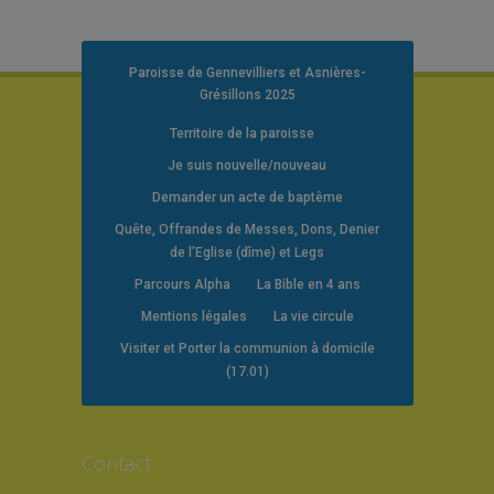
Paroisse de Gennevilliers et Asnières-
Grésillons 2025
Territoire de la paroisse
Je suis nouvelle/nouveau
Demander un acte de baptême
Quête, Offrandes de Messes, Dons, Denier
de l’Eglise (dîme) et Legs
Parcours Alpha
La Bible en 4 ans
Mentions légales
La vie circule
Visiter et Porter la communion à domicile
(17.01)
Contact