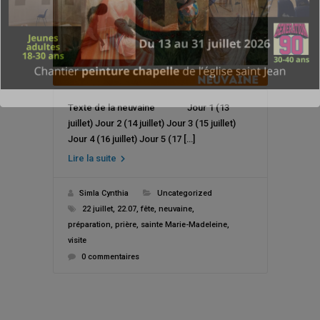
Texte de la neuvaine Jour 1 (13
juillet) Jour 2 (14 juillet) Jour 3 (15 juillet)
Jour 4 (16 juillet) Jour 5 (17 […]
Lire la suite
Simla Cynthia
Uncategorized
22 juillet
,
22.07
,
fête
,
neuvaine
,
préparation
,
prière
,
sainte Marie-Madeleine
,
visite
0 commentaires