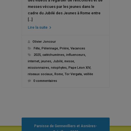
des vidéos à regarder de rencontres et de
messes vécues par les jeunes dans le
cadre du Jubilé des Jeunes à Rome entre
[…]
Lire la suite
Olivier Joncour
Fête
,
Pèlerinage
,
Prière
,
Vacances
2025
,
catéchumènes
,
influenceurs
,
internet
,
jeunes
,
Jubilé
,
messe
,
missionnaires
,
néophytes
,
Pape Léon XIV
,
réseaux sociaux
,
Rome
,
Tor Vergata
,
veillée
0 commentaires
Paroisse de Gennevilliers et Asnières-