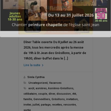
Dîner Table ouverte Du 8 juillet au 26 août
2026, tous les mercredis après la messe
de 19h à St Jean des Grésillons, à partir de
19h30, dîner-buffet dans le […]
Lire la suite
Simla Cynthia
Uncategorized
,
Vacances
août
,
asnières
,
Asnières-Grésillons
,
célibataire
,
couple
,
dîner
,
discussion
,
été
,
famille
,
Gennevilliers
,
Grésillons
,
invitation
,
inviter
,
juillet
,
partage
,
recettes
,
rencontre
,
sortie