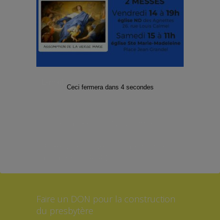
Facebook
Twitter
Instagram
Abonnez-vous à notre Lettre
d’informations
E-mail
*
Ceci fermera dans
4
secondes
*Formulaire soumis à la protection
des données RGPD
Faire un DON pour la construction
du presbytère