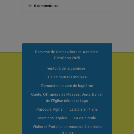
0 commentaires
Paroisse de Gennevilliers et Asnières-
Grésillons 2025
Territoire de la paroisse
Je suis nouvelle/nouveau
Demander un acte de baptême
Quête, Offrandes de Messes, Dons, Denier
de l’Eglise (dîme) et Legs
Parcours Alpha
La Bible en 4 ans
Mentions légales
La vie circule
Visiter et Porter la communion à domicile
(17.01)