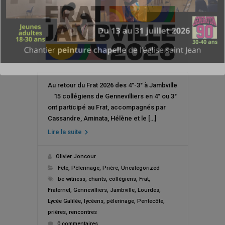
Au retour du Frat 2026 des 4°-3° à Jambville
15 collégiens de Gennevilliers en 4° ou 3°
ont participé au Frat, accompagnés par
Cassandre, Aminata, Hélène et le […]
Lire la suite
Olivier Joncour
Fête
,
Pèlerinage
,
Prière
,
Uncategorized
be witness
,
chants
,
collégiens
,
Frat
,
Fraternel
,
Gennevilliers
,
Jambville
,
Lourdes
,
Lycée Galilée
,
lycéens
,
pélerinage
,
Pentecôte
,
prières
,
rencontres
0 commentaires