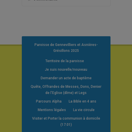
Paroisse de Gennevilliers et Asnières-
Grésillons 2025
Territoire de la paroisse
Je suis nouvelle/nouveau
Demander un acte de baptême
Quête, Offrandes de Messes, Dons, Denier
de l’Eglise (dîme) et Legs
Parcours Alpha
La Bible en 4 ans
Mentions légales
La vie circule
Visiter et Porter la communion à domicile
(17.01)