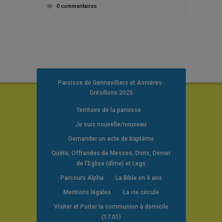
0 commentaires
Paroisse de Gennevilliers et Asnières-
Grésillons 2025
Territoire de la paroisse
Je suis nouvelle/nouveau
Demander un acte de baptême
Quête, Offrandes de Messes, Dons, Denier
de l’Eglise (dîme) et Legs
Parcours Alpha
La Bible en 4 ans
Mentions légales
La vie circule
Visiter et Porter la communion à domicile
(17.01)