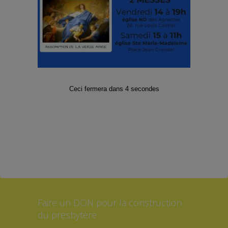
Facebook
Twitter
Instagram
Abonnez-vous à notre Lettre
d’informations
E-mail
*
Ceci fermera dans
4
secondes
*Formulaire soumis à la protection
des données RGPD
Faire un DON pour la construction
du presbytère