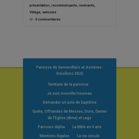
présentation
,
recommençants
,
revenants
,
Village
,
welcome
0 commentaires
Paroisse de Gennevilliers et Asnières-
Grésillons 2025
Territoire de la paroisse
Je suis nouvelle/nouveau
Demander un acte de baptême
Quête, Offrandes de Messes, Dons, Denier
de l’Eglise (dîme) et Legs
Parcours Alpha
La Bible en 4 ans
Mentions légales
La vie circule