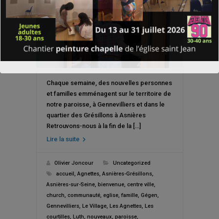
Chaque semaine, des nouvelles personnes
et familles emménagent sur le territoire de
notre paroisse, à Gennevilliers et dans le
quartier des Grésillons à Asnières
Retrouvons-nous à la fin de la […]
Lire la suite
Olivier Joncour
Uncategorized
accueil
,
Agnettes
,
Asnières-Grésillons
,
Asnières-sur-Seine
,
bienvenue
,
centre ville
,
church
,
communauté
,
eglise
,
famille
,
Gégen
,
Gennevilliers
,
Le Village
,
Les Agnettes
,
Les
courtilles
,
Luth
,
nouveaux
,
paroisse
,