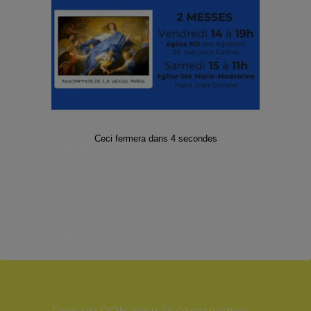
Facebook
Twitter
Instagram
Abonnez-vous à notre Lettre
d’informations
Ceci fermera dans
3
secondes
E-mail
*
*Formulaire soumis à la protection
des données RGPD
Faire un DON pour la construction