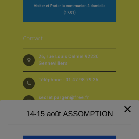
Visiter et Porter la communion à domicile
(17.01)
Contact
26, rue Louis Calmel 92230
Gennevilliers
Téléphone : 01 47 98 79 26
secret.pargen@free.fr
14-15 août ASSOMPTION
Suivez-nous sur les Réseaux sociaux
!