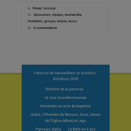
Olivier Joncour
discussion
,
équipe
,
eucharistie
,
formation
,
groupe
,
messe
,
mooc
0 commentaires
Paroisse de Gennevilliers et Asnières-
Grésillons 2025
Territoire de la paroisse
Je suis nouvelle/nouveau
Demander un acte de baptême
Quête, Offrandes de Messes, Dons, Denier
de l’Eglise (dîme) et Legs
Parcours Alpha
La Bible en 4 ans