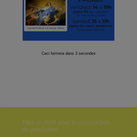
Facebook
Twitter
Instagram
Abonnez-vous à notre Lettre
d’informations
E-mail
*
Ceci fermera dans
2
secondes
*Formulaire soumis à la protection
des données RGPD
Faire un DON pour la construction
du presbytère