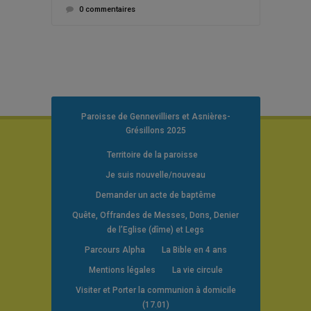
0 commentaires
Paroisse de Gennevilliers et Asnières-
Grésillons 2025
Territoire de la paroisse
Je suis nouvelle/nouveau
Demander un acte de baptême
Quête, Offrandes de Messes, Dons, Denier
de l’Eglise (dîme) et Legs
Parcours Alpha
La Bible en 4 ans
Mentions légales
La vie circule
Visiter et Porter la communion à domicile
(17.01)