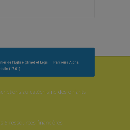
er de l’Eglise (dîme) et Legs
Parcours Alpha
icile (17.01)
scriptions au catéchisme des enfants
s 5 ressources financières