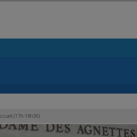
Set Logo Section Menu from Admin > Appearance > Menus
 et jeunes
Vie et Sacrements
Prier et célébrer
Se
ccueil (17h-18h30)