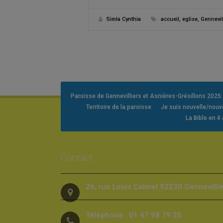
Simla Cynthia
accueil
,
eglise
,
Gennevil
Paroisse de Gennevilliers et Asnières-Grésillons 2025
Territoire de la paroisse
Je suis nouvelle/nou
La Bible en 4
Contact
26, rue Louis Calmel 92230 Gennevilli
Téléphone : 01 47 98 79 26