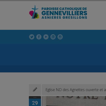
modal-check
modal-check
La Paroisse
Enfants
Eglise ND des Agnettes ouverte et a
29