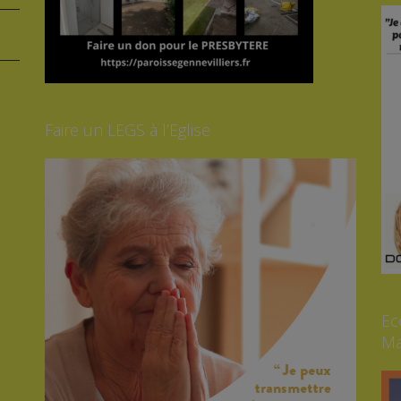
Faire un LEGS à l’Eglise
Ec
Ma