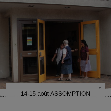
x
14-15 août ASSOMPTION
issial sont ouverts. En allant ou en revenant de faire vos courses, de vous 