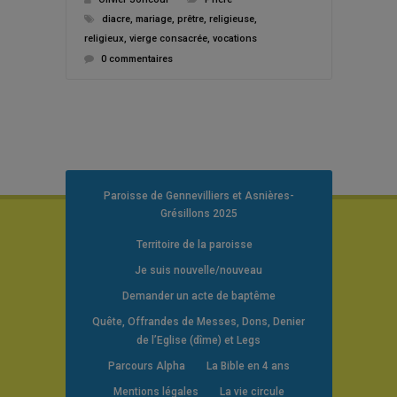
diacre
,
mariage
,
prêtre
,
religieuse
,
religieux
,
vierge consacrée
,
vocations
0 commentaires
Paroisse de Gennevilliers et Asnières-
Grésillons 2025
Territoire de la paroisse
Je suis nouvelle/nouveau
Demander un acte de baptême
Quête, Offrandes de Messes, Dons, Denier
de l’Eglise (dîme) et Legs
Parcours Alpha
La Bible en 4 ans
Mentions légales
La vie circule