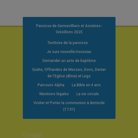
Paroisse de Gennevilliers et Asnières-
Grésillons 2025
Territoire de la paroisse
Je suis nouvelle/nouveau
Demander un acte de baptême
Quête, Offrandes de Messes, Dons, Denier
de l’Eglise (dîme) et Legs
Parcours Alpha
La Bible en 4 ans
Mentions légales
La vie circule
Visiter et Porter la communion à domicile
(17.01)
Contact