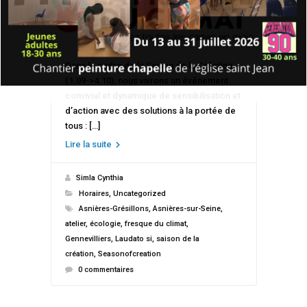
Dans le cadre de la Saison de la Création
(1.09->4.10), nous vivrons un événement
convivial et dynamique de sensibilisation et
d’action avec des solutions à la portée de
tous : […]
Lire la suite
Simla Cynthia
Horaires
,
Uncategorized
Asnières-Grésillons
,
Asnières-sur-Seine
,
atelier
,
écologie
,
fresque du climat
,
Gennevilliers
,
Laudato si
,
saison de la
création
,
Seasonofcreation
0 commentaires