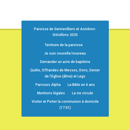
Paroisse de Gennevilliers et Asnières-
Grésillons 2025
Territoire de la paroisse
Je suis nouvelle/nouveau
Demander un acte de baptême
Quête, Offrandes de Messes, Dons, Denier
de l’Eglise (dîme) et Legs
Parcours Alpha
La Bible en 4 ans
Mentions légales
La vie circule
Visiter et Porter la communion à domicile
(17.01)