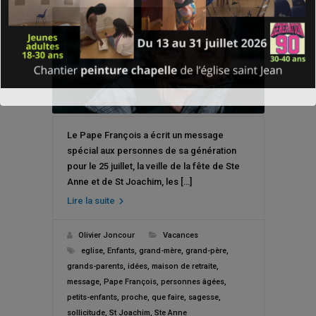
Le Pape François a écrit un message
spécial aux personnes de sa génération
pour le 25 juillet, la veille de la fête de Ste
Anne et de St Joachim, les […]
Lire la suite
Olivier Joncour
Vacances
eglise
,
Enfants
,
grand-mère
,
grand-père
,
grands-parents
,
idées
,
maison de retraite
,
message
,
Pape François
,
personnes âgées
,
petits-enfants
,
proche
,
que faire
,
sagesse
,
sollicitude
,
St Joachim
,
Ste Anne