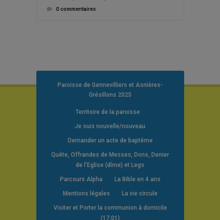
0 commentaires
Paroisse de Gennevilliers et Asnières-
Grésillons 2025
Territoire de la paroisse
Je suis nouvelle/nouveau
Demander un acte de baptême
Quête, Offrandes de Messes, Dons, Denier
de l’Eglise (dîme) et Legs
Parcours Alpha
La Bible en 4 ans
Mentions légales
La vie circule
Visiter et Porter la communion à domicile
(17.01)