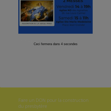
Facebook
Twitter
Instagram
Abonnez-vous à notre Lettre
d’informations
E-mail
*
Ceci fermera dans
4
secondes
*Formulaire soumis à la protection
des données RGPD
Faire un DON pour la construction
du presbytère