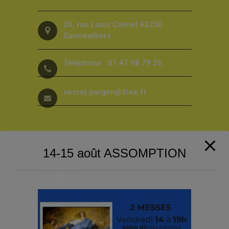
26, rue Louis Calmel 92230
Gennevilliers
Téléphone : 01 47 98 79 26
secret.pargen@free.fr
Suivez-nous sur les Réseaux sociaux
!
14-15 août ASSOMPTION
Facebook
Twitter
Instagram
Abonnez-vous à notre Lettre