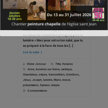
Cette fête est aussi appelée Chandeleur,
en raison de chandelles (bougies) pour la
lumière « Mes yeux ont vu ton salut, que tu
as préparé à la face de tous les […]
Lire la suite
Olivier Joncour
Fête
,
Horaires
Anne
,
Asnières-sur-Seine
,
cantique
,
Chandeleur
,
crêpes
,
Gennevilliers
,
Grésillons
,
Jésus
,
Joseph
,
lumière
,
Marie
,
messe
,
présentation
,
Syméon
,
temple
0 commentaires