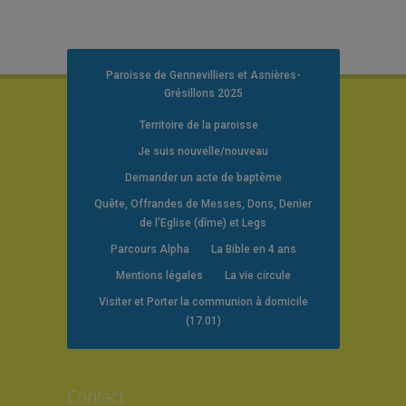
Paroisse de Gennevilliers et Asnières-
Grésillons 2025
Territoire de la paroisse
Je suis nouvelle/nouveau
Demander un acte de baptême
Quête, Offrandes de Messes, Dons, Denier
de l’Eglise (dîme) et Legs
Parcours Alpha
La Bible en 4 ans
Mentions légales
La vie circule
Visiter et Porter la communion à domicile
(17.01)
Contact