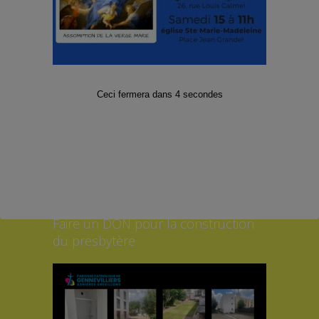
d’informations
E-mail
*
Ceci fermera dans
4
secondes
*Formulaire soumis à la protection
des données RGPD
Faire un DON pour la construction
du presbytère