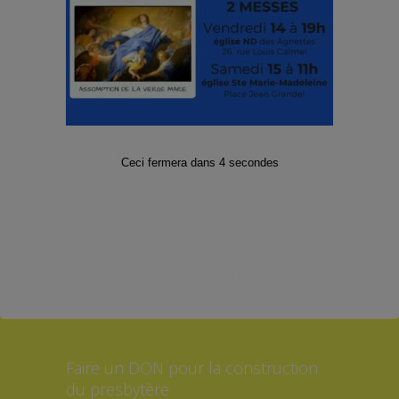
Facebook
Twitter
Instagram
Abonnez-vous à notre Lettre
d’informations
E-mail
*
Ceci fermera dans
4
secondes
*Formulaire soumis à la protection
des données RGPD
Faire un DON pour la construction
du presbytère