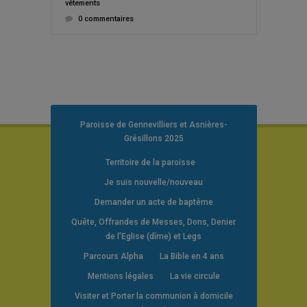
vêtements
0 commentaires
Paroisse de Gennevilliers et Asnières-
Grésillons 2025
Territoire de la paroisse
Je suis nouvelle/nouveau
Demander un acte de baptême
Quête, Offrandes de Messes, Dons, Denier
de l’Eglise (dîme) et Legs
Parcours Alpha
La Bible en 4 ans
Mentions légales
La vie circule
Visiter et Porter la communion à domicile