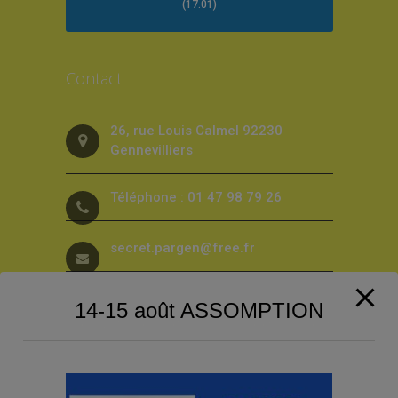
(17.01)
Contact
26, rue Louis Calmel 92230
Gennevilliers
Téléphone : 01 47 98 79 26
secret.pargen@free.fr
14-15 août ASSOMPTION
Suivez-nous sur les Réseaux sociaux
!