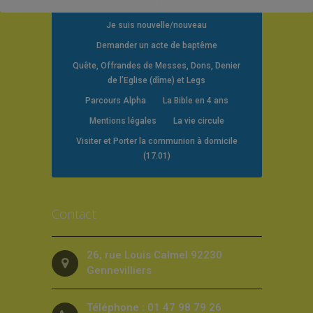
Territoire de la paroisse
Je suis nouvelle/nouveau
Demander un acte de baptême
Quête, Offrandes de Messes, Dons, Denier
de l’Eglise (dîme) et Legs
Parcours Alpha
La Bible en 4 ans
Mentions légales
La vie circule
Visiter et Porter la communion à domicile
(17.01)
Contact
26, rue Louis Calmel 92230
Gennevilliers
Téléphone : 01 47 98 79 26