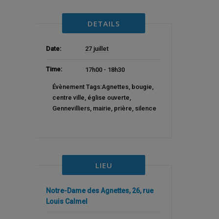
DETAILS
Date:
27 juillet
Time:
17h00 - 18h30
Évènement Tags:
Agnettes
,
bougie
,
centre ville
,
église ouverte
,
Gennevilliers
,
mairie
,
prière
,
silence
LIEU
Notre-Dame des Agnettes, 26, rue
Louis Calmel