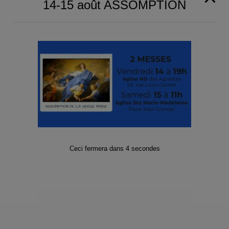
14-15 août ASSOMPTION
Event Navigation
ND des Agnettes
Église Sainte
est ouverte (10h-
Marie Madeleine
11h30)
ouverte
Ceci fermera dans
4
secondes
Paroisse de Gennevilliers et Asnières-
Grésillons 2025