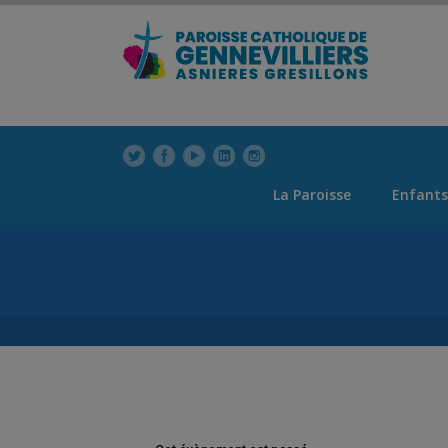
modal-check
modal-check
La Paroisse
Enfants