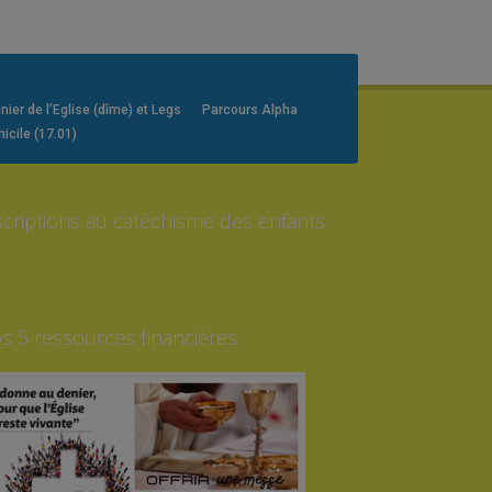
er de l’Eglise (dîme) et Legs
Parcours Alpha
icile (17.01)
scriptions au catéchisme des enfants
s 5 ressources financières