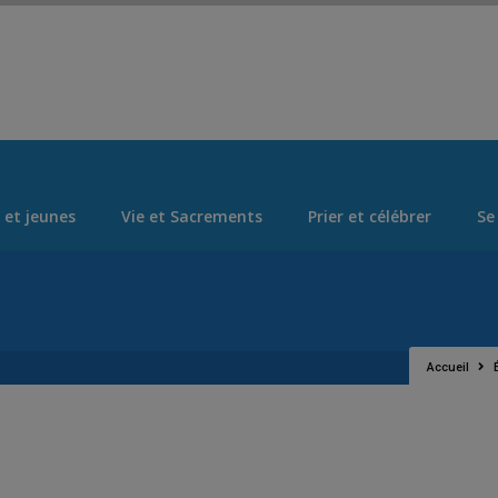
Set Logo Section Menu from Admin > Appearance > Menus
 et jeunes
Vie et Sacrements
Prier et célébrer
Se
Accueil