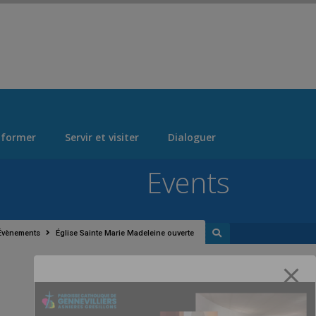
 > "Manage Locations" Tab > Logo Section Navigation
 former
Servir et visiter
Dialoguer
Events
Évènements
Église Sainte Marie Madeleine ouverte