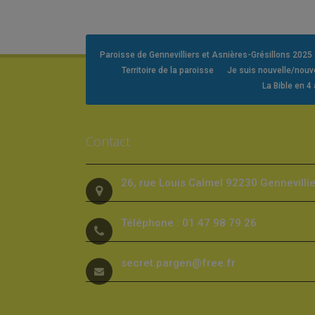
Paroisse de Gennevilliers et Asnières-Grésillons 2025
Territoire de la paroisse
Je suis nouvelle/nou
La Bible en 4
Contact
26, rue Louis Calmel 92230 Gennevilli
Téléphone : 01 47 98 79 26
secret.pargen@free.fr