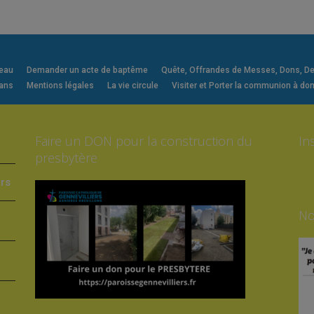
veau
Demander un acte de baptême
Quête, Offrandes de Messes, Dons, Deni
 ans
Mentions légales
La vie circule
Visiter et Porter la communion à dom
Faire un DON pour la construction du
In
presbytère
ers
No