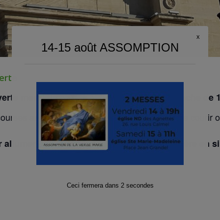
x
14-15 août ASSOMPTION
erte
erte
mardi de 8h30 à 12h, vendredi et dimanche de 
courses au marché du Village, de vous aérer, de courir o
 allumer un cierge, prendre un temps de prière en s
Ceci fermera dans
1
secondes