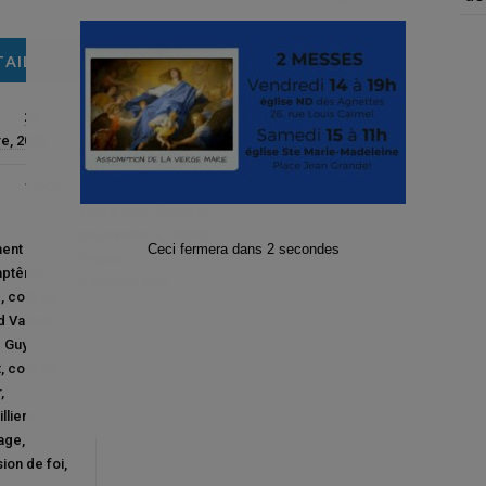
TAILS
LIEU
24
Eglise Ste Marie-
e, 2023
Madeleine, Place
Jean Grandel
12h00 -
Place Jean Grandel
,
Gennevilliers
,
92230
,
Ceci fermera dans
1
secondes
ent
France
.
aptême
,
+ Google Map
e
,
collège
 Vaillant
,
e Guy
t
,
collège
r
,
lliers
,
nage
,
ion de foi
,