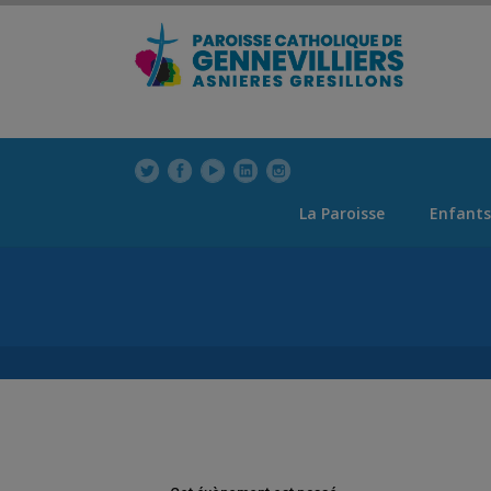
modal-check
modal-check
La Paroisse
Enfants