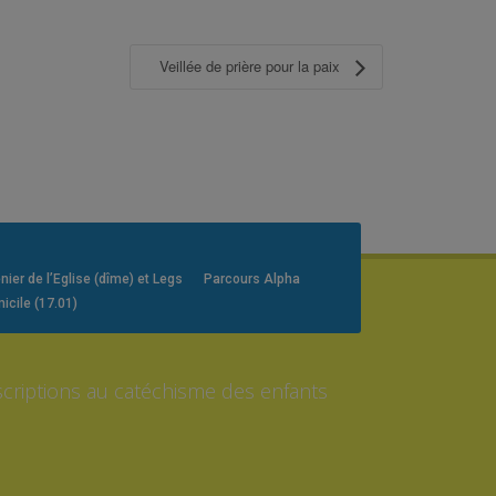
Veillée de prière pour la paix
er de l’Eglise (dîme) et Legs
Parcours Alpha
icile (17.01)
scriptions au catéchisme des enfants