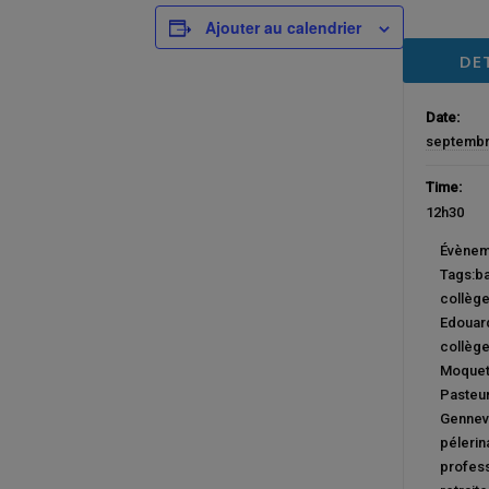
Ajouter au calendrier
DE
Date:
septembr
Time:
12h30
Évènem
Tags:
b
collèg
Edouard
collèg
Moque
Pasteu
Gennevi
péleri
profess