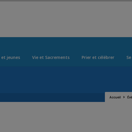
Set Logo Section Menu from Admin > Appearance > Menus
 et jeunes
Vie et Sacrements
Prier et célébrer
Se
Accueil
Év