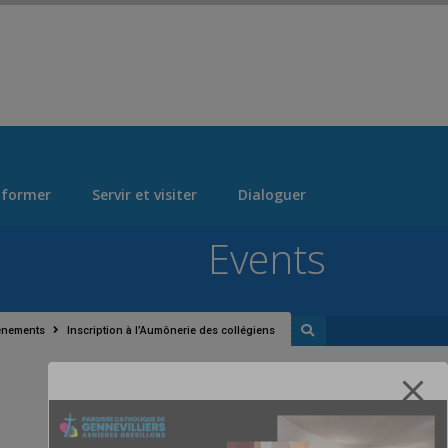
 > "Manage Locations" Tab > Logo Section Navigation
 former
Servir et visiter
Dialoguer
Events
ènements
Inscription à l’Aumônerie des collégiens