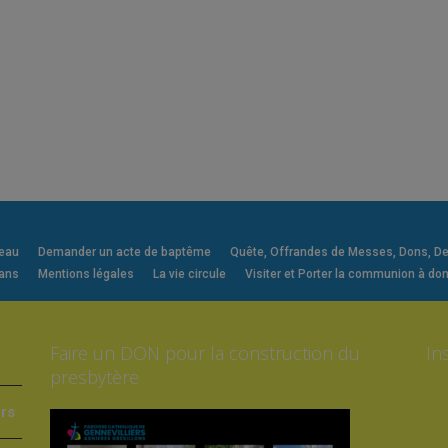
veau
Demander un acte de baptême
Quête, Offrandes de Messes, Dons, Deni
 ans
Mentions légales
La vie circule
Visiter et Porter la communion à dom
Faire un DON pour la construction du
In
presbytère
ers