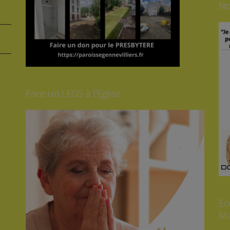
No
Faire un LEGS à l’Eglise
Ec
Ma