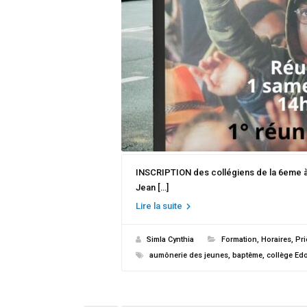
INSCRIPTION des collégiens de la 6eme à l
Jean […]
Lire la suite
Simla Cynthia
Formation
,
Horaires
,
Pri
aumônerie des jeunes
,
baptême
,
collège Edo