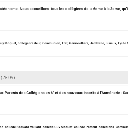
catéchisme. Nous accueillons tous les collégiens de la 6eme à la 3eme, qu’
Guy Moquet
,
collège Pasteur
,
Communion
,
Frat
,
Gennevilliers
,
Jambville
,
Lisieux
,
Lycée 
 (28.09)
x Parents des Collégiens en 6° et des nouveaux inscrits à l’Aumônerie : Sa
ège
,
collège Edouard Vaillant
,
collège Guy Moquet
,
collège Pasteur
,
collégiens
,
Commun