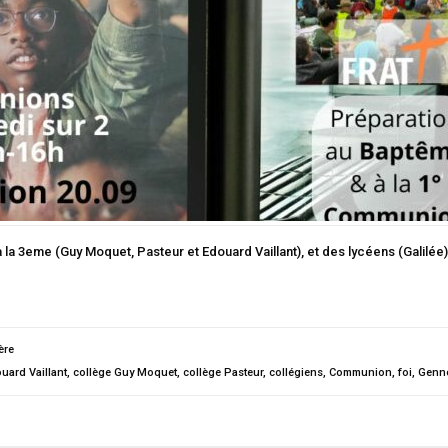
a 3eme (Guy Moquet, Pasteur et Edouard Vaillant), et des lycéens (Galilée)
ère
uard Vaillant
,
collège Guy Moquet
,
collège Pasteur
,
collégiens
,
Communion
,
foi
,
Genne