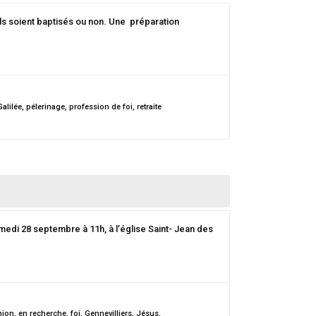
ils soient baptisés ou non. Une préparation
Galilée
,
pélerinage
,
profession de foi
,
retraite
medi 28 septembre à 11h, à l’église Saint- Jean des
ion
,
en recherche
,
foi
,
Gennevilliers
,
Jésus
,