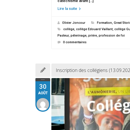
catéchisme avant […]
Lire la suite
Olivier Joncour
Formation
,
Great Stori
collège
,
collège Edouard Vaillant
,
collège G
Pasteur
,
pélerinage
,
prière
,
profession de foi
0 commentaires
Inscription des collégiens (13.09.20
30
AOÛT