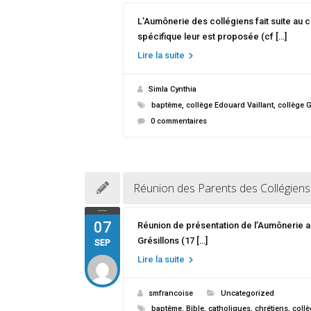
L’Aumônerie des collégiens fait suite au 
spécifique leur est proposée (cf […]
Lire la suite
Simla Cynthia
baptême
,
collège Edouard Vaillant
,
collège 
0 commentaires
Réunion des Parents des Collégiens
07
Réunion de présentation de l’Aumônerie au
Grésillons (17 […]
SEP
Lire la suite
smfrancoise
Uncategorized
baptême
,
Bible
,
catholiques
,
chrétiens
,
coll