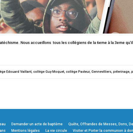
catéchisme. Nous accueillons tous les collégiens de la 6eme à la 3eme qu’i
lège Edouard Vaillant
,
collège Guy Moquet
,
collège Pasteur
,
Gennevilliers
,
pélerinage
,
p
veau
Demander un acte de baptême
Quête, Offrandes de Messes, Dons, Deni
 ans
Mentions légales
La vie circule
Visiter et Porter la communion à dom