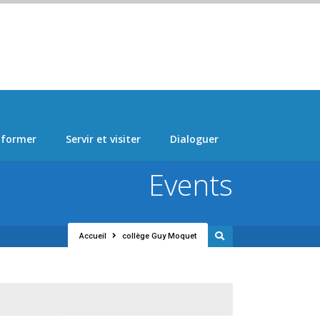
 > "Manage Locations" Tab > Logo Section Navigation
 former
Servir et visiter
Dialoguer
Events
Accueil
collège Guy Moquet