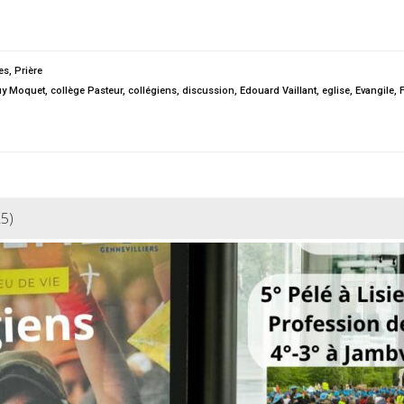
es
,
Prière
uy Moquet
,
collège Pasteur
,
collégiens
,
discussion
,
Edouard Vaillant
,
eglise
,
Evangile
,
F
25)