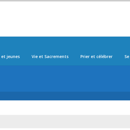
Set Logo Section Menu from Admin > Appearance > Menus
 et jeunes
Vie et Sacrements
Prier et célébrer
Se