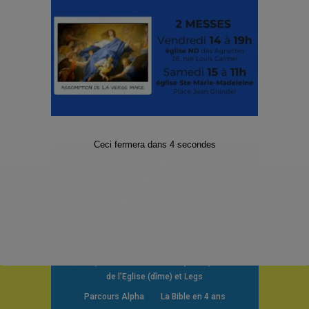
Olivier Joncour
catholique
,
collège
,
collégiens
,
Edouard
Vaillant
,
Gennevilliers
,
Guy Mocquet
,
Pasteur
0 commentaires
Ceci fermera dans
3
secondes
Paroisse de Gennevilliers et Asnières-
Grésillons 2025
Territoire de la paroisse
Je suis nouvelle/nouveau
Demander un acte de baptême
Quête, Offrandes de Messes, Dons, Denier
de l’Eglise (dîme) et Legs
Parcours Alpha
La Bible en 4 ans