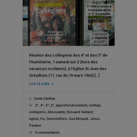
Réunion des collégiens des 4° et des 3° de
l’Aumônerie, 1 samedi sur 2 (hors des
vacances scolaires), à l’église St Jean des
Grésillons (17, rue du 19 mars 1962) […]
Lire la suite
Simla Cynthia
3°
,
4°
,
5°
,
6°
,
approfondissement
,
collège
,
collégiens
,
découverte
,
Edouard Vaillant
,
eglise
,
foi
,
Gennevilliers
,
Guy Moquet
,
Jésus
,
Pasteur
0 commentaires