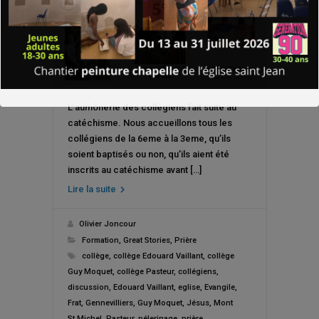
L’aumônerie des collégiens fait suite au
catéchisme. Nous accueillons tous les
collégiens de la 6eme à la 3eme, qu’ils
soient baptisés ou non, qu’ils aient été
inscrits au catéchisme avant […]
Lire la suite
Olivier Joncour
Formation
,
Great Stories
,
Prière
collège
,
collège Edouard Vaillant
,
collège
Guy Moquet
,
collège Pasteur
,
collégiens
,
discussion
,
Edouard Vaillant
,
eglise
,
Evangile
,
Frat
,
Gennevilliers
,
Guy Moquet
,
Jésus
,
Mont
St Michel
,
Pasteur
,
pélerinage
,
prière
,