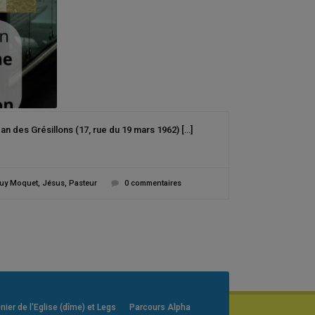
an des Grésillons (17, rue du 19 mars 1962) […]
uy Moquet
,
Jésus
,
Pasteur
0 commentaires
er de l’Eglise (dîme) et Legs
Parcours Alpha