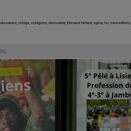
ndissement
,
collège
,
collégiens
,
découverte
,
Edouard Vaillant
,
eglise
,
foi
,
Gennevilliers
6h)