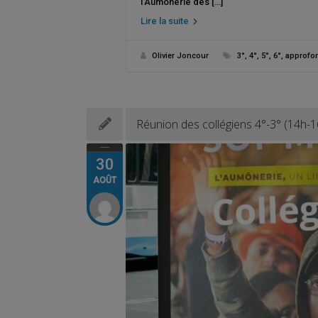
l’Aumônerie des […]
Lire la suite
Olivier Joncour
3°
,
4°
,
5°
,
6°
,
approfo
Réunion des collégiens 4°-3° (14h-1
30
AOÛT