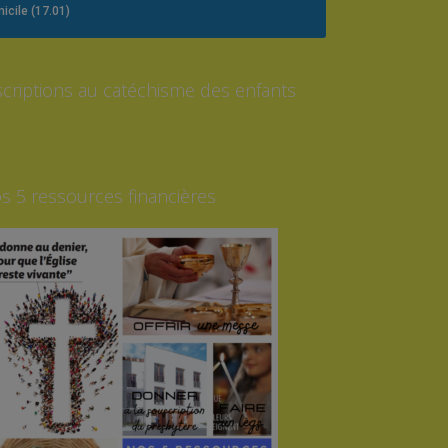
icile (17.01)
scriptions au catéchisme des enfants
s 5 ressources financières