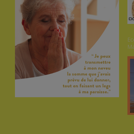
Ec
Ma