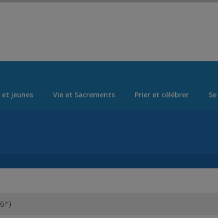
Set Logo Section Menu from Admin > Appearance > Menus
 et jeunes
Vie et Sacrements
Prier et célébrer
Se
16h)