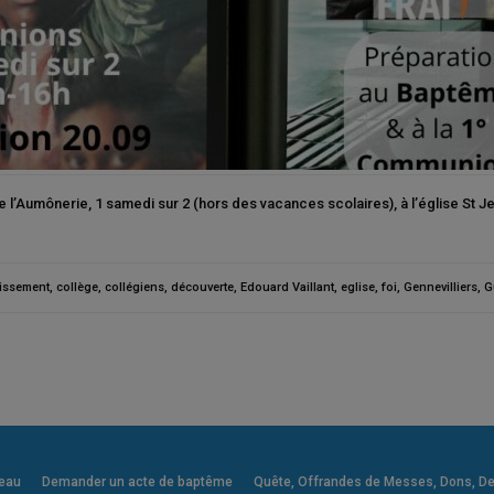
 l’Aumônerie, 1 samedi sur 2 (hors des vacances scolaires), à l’église St Je
issement
,
collège
,
collégiens
,
découverte
,
Edouard Vaillant
,
eglise
,
foi
,
Gennevilliers
,
G
veau
Demander un acte de baptême
Quête, Offrandes de Messes, Dons, Deni