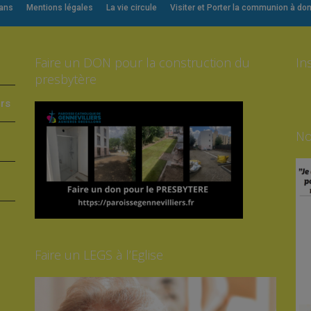
 ans
Mentions légales
La vie circule
Visiter et Porter la communion à dom
Faire un DON pour la construction du
In
presbytère
ers
No
Faire un LEGS à l’Eglise