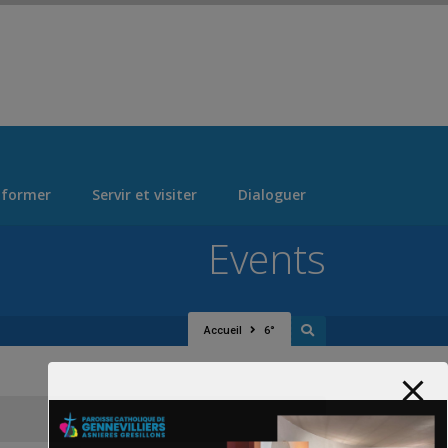
 > "Manage Locations" Tab > Logo Section Navigation
 former
Servir et visiter
Dialoguer
Events
Accueil
6°